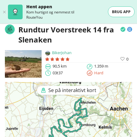
Hent appen
BRUG APP
Kom hurtigst og nemmest til
RouteYou
Rundtur Voerstreek 14 fra
Slenaken
BikerJohan
0
90,5 km
1.359 m
03t37
Hard
Se på interaktivt kort