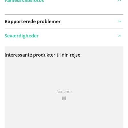
Fællesskabsfotos
Rapporterede problemer
Seværdigheder
Interessante produkter til din rejse
Se på kort
Har du lagt mærke til noget på denne rute?
Tilføj et
Annonce
problem