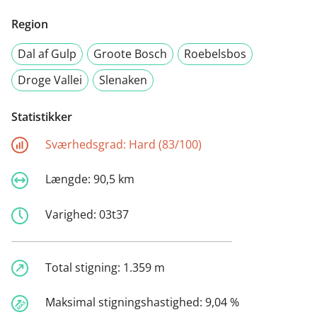
Region
Dal af Gulp
Groote Bosch
Roebelsbos
Droge Vallei
Slenaken
Statistikker
Sværhedsgrad:
Hard (83/100)
Længde:
90,5 km
Varighed:
03t37
Total stigning:
1.359 m
Maksimal stigningshastighed:
9,04 %