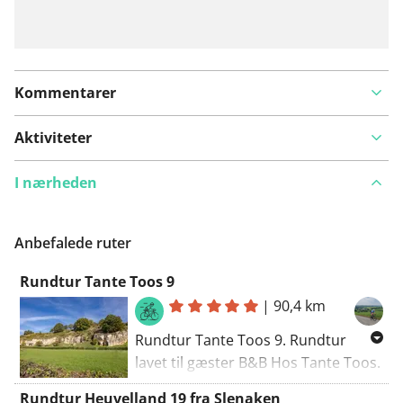
Kommentarer
Aktiviteter
I nærheden
Anbefalede ruter
Rundtur Tante Toos 9
|
90,4 km
Rundtur Tante Toos 9. Rundtur
lavet til gæster B&B Hos Tante Toos.
Stigninger: Klaasvelderweg Lemiers
Rundtur Heuvelland 19 fra Slenaken