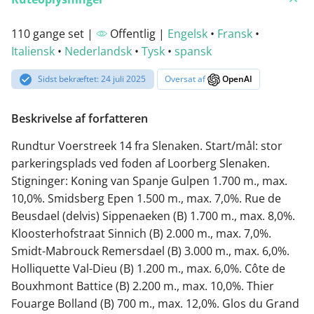
110 gange set |
Offentlig |
Engelsk
•
Fransk
•
Italiensk
•
Nederlandsk
•
Tysk
•
spansk
Sidst bekræftet: 24 juli 2025
Oversat af
OpenAI
Beskrivelse af forfatteren
Rundtur Voerstreek 14 fra Slenaken. Start/mål: stor
parkeringsplads ved foden af Loorberg Slenaken.
Stigninger: Koning van Spanje Gulpen 1.700 m., max.
10,0%. Smidsberg Epen 1.500 m., max. 7,0%. Rue de
Beusdael (delvis) Sippenaeken (B) 1.700 m., max. 8,0%.
Kloosterhofstraat Sinnich (B) 2.000 m., max. 7,0%.
Smidt-Mabrouck Remersdael (B) 3.000 m., max. 6,0%.
Holliquette Val-Dieu (B) 1.200 m., max. 6,0%. Côte de
Bouxhmont Battice (B) 2.200 m., max. 10,0%. Thier
Fouarge Bolland (B) 700 m., max. 12,0%. Glos du Grand