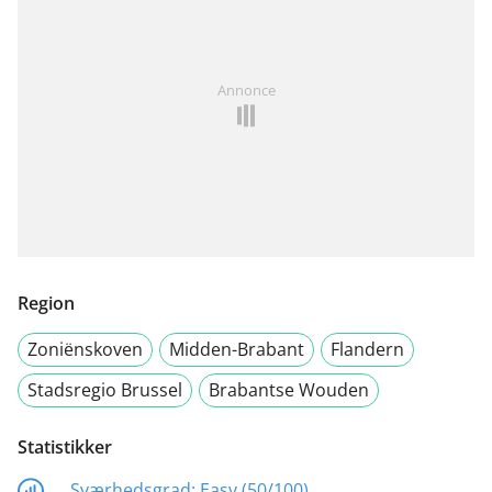
Annonce
Region
Zoniënskoven
Midden-Brabant
Flandern
Stadsregio Brussel
Brabantse Wouden
Statistikker
Sværhedsgrad:
Easy (50/100)