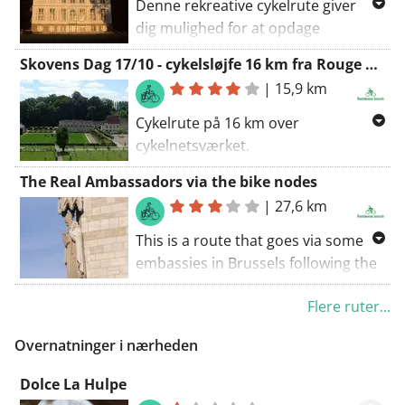
Denne rekreative cykelrute giver
dig mulighed for at opdage
ørskovene i den sydøstlige del af
Skovens Dag 17/10 - cykelsløjfe 16 km fra Rouge Cloitre
Bruxelles-regionen, mens du cykler.
|
15,9 km
Disse skove er bedre kendt som
Sonian-skovene. Cykelruten følger
Cykelrute på 16 km over
BXL.NODE cykelnetsystemet og en
cykelnetsværket.
del langs
Rute Rouge Cloitre - (68)- 63-49-44-
The Real Ambassadors via the bike nodes
cykelknudepunktsnetværket i
30-31-(82) (83) (25) - Rouge Cloitre
|
27,6 km
Flamsk Brabant.
(vejledning: aktiver cykelnoder
lagkortlaget, hvis du ikke kan se
This is a route that goes via some
nodenummerne).
embassies in Brussels following the
Brussels bike node system
Ruten følger netværket af noder i
Flere ruter...
Flandern Brabant og
Ambassadors travelling in
Bikenode.Brussels.
limousines ... now there’s a tired
Overnatninger i nærheden
cliché. You can recognize our real
Dolce La Hulpe
Bike Ambassadors by the CD sticker