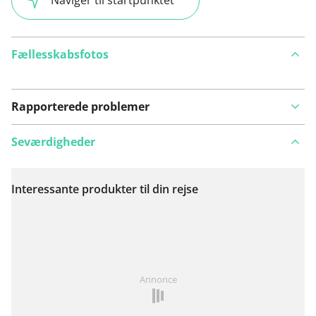
Fællesskabsfotos
Rapporterede problemer
Seværdigheder
Interessante produkter til din rejse
Se på kort
Har du lagt mærke til noget på denne rute?
Tilføj et
Annonce
problem