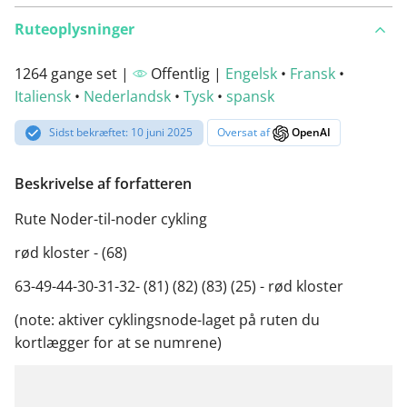
Ruteoplysninger
1264 gange set |
Offentlig |
Engelsk
•
Fransk
•
Italiensk
•
Nederlandsk
•
Tysk
•
spansk
Sidst bekræftet: 10 juni 2025
Oversat af
OpenAI
Beskrivelse af forfatteren
Rute Noder-til-noder cykling
rød kloster - (68)
63-49-44-30-31-32- (81) (82) (83) (25) - rød kloster
(note: aktiver cyklingsnode-laget på ruten du
kortlægger for at se numrene)