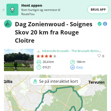
Hent appen
BRUG APP
Kom hurtigst og nemmest til
RouteYou
Dag Zonienwoud - Soignes
Skov 20 km fra Rouge
Cloitre
bikenode.brussels - The Brussels Bottom Up Cyclingnode Network
0
20,4 km
184 m
01t21
Easy
Se på interaktivt kort