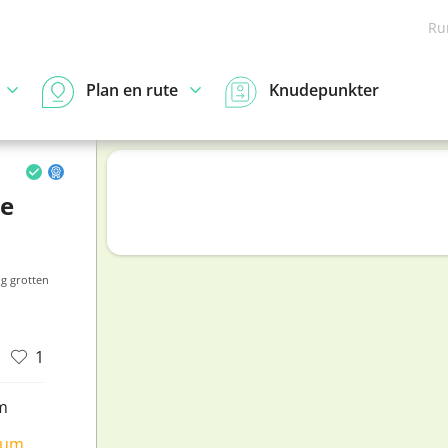
Ru
Plan en rute
Knudepunkter
te
og grotten
1
m
ium