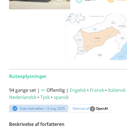
Ruteoplysninger
94 gange set |
Offentlig |
Engelsk
•
Fransk
•
Italiensk
Nederlandsk
•
Tysk
•
spansk
Sidst bekræftet: 12 maj 2025
Oversat af
OpenAI
Beskrivelse af forfatteren