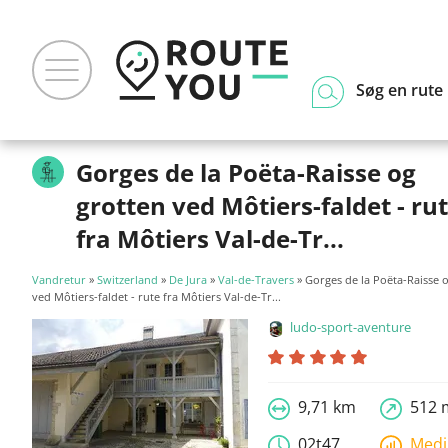
Søg en rute
Gorges de la Poëta-Raisse og
grotten ved Môtiers-faldet - ru
fra Môtiers Val-de-Tr...
Vandretur
»
Switzerland
»
De Jura
»
Val-de-Travers
» Gorges de la Poëta-Raisse 
ved Môtiers-faldet - rute fra Môtiers Val-de-Tr...
ludo-sport-aventure
9,71 km
512 
02t47
Med