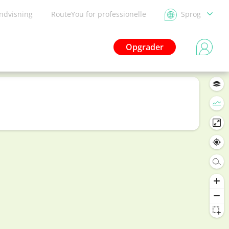
ndvisning
RouteYou for professionelle
Sprog
Opgrader