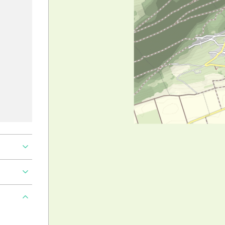
roblem