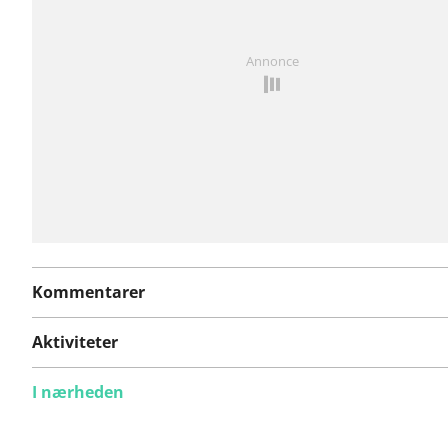
Har du lagt mærke til noget på denne rute?
Tilføj et p
Annonce
Kommentarer
Aktiviteter
I nærheden