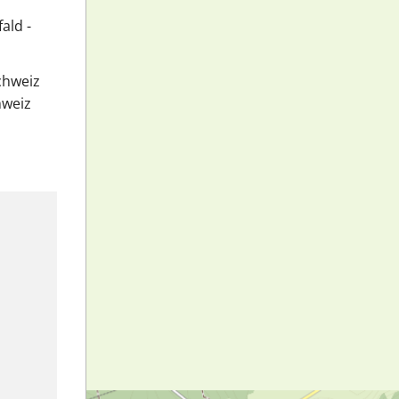
ald -
chweiz
hweiz