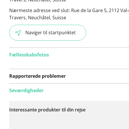
Nærmeste adresse ved slut:
Rue de la Gare 5, 2112 Val-
Travers, Neuchâtel, Suisse
Naviger til startpunktet
Fællesskabsfotos
Rapporterede problemer
Seværdigheder
Der er endnu ikke
rapporteret nogen
Interessante produkter til din rejse
problemer på denne
rute.