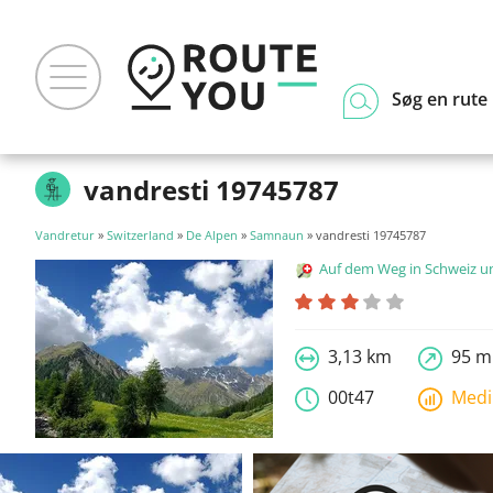
Søg en rute
vandresti 19745787
Vandretur
»
Switzerland
»
De Alpen
»
Samnaun
» vandresti 19745787
Auf dem Weg in Schweiz und Liecht
3,13 km
95 m
00t47
Med