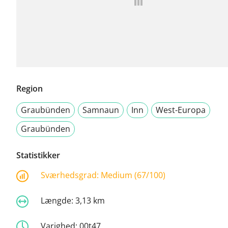
Region
Graubünden
Samnaun
Inn
West-Europa
Graubünden
Statistikker
Sværhedsgrad:
Medium (67/100)
Længde:
3,13 km
Varighed:
00t47