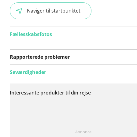
Naviger til startpunktet
Fællesskabsfotos
Rapporterede problemer
Seværdigheder
Der er endnu ikke
rapporteret nogen
Interessante produkter til din rejse
problemer på denne
rute.
Har du lagt mærke til noget på denne rute?
Tilføj et p
Annonce