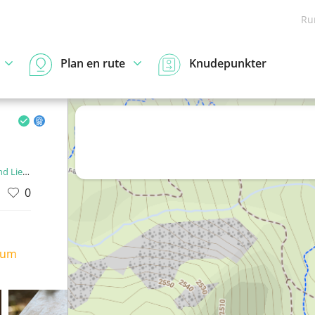
Ru
Plan en rute
Knudepunkter
enstein
0
ium