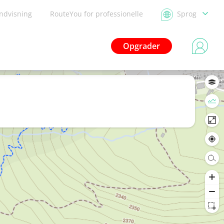
ndvisning
RouteYou for professionelle
Sprog
Opgrader