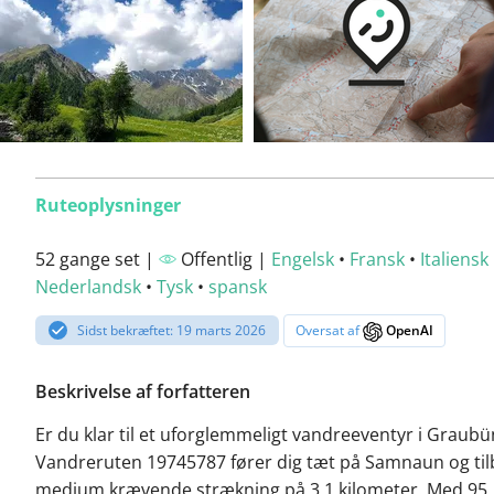
Ruteoplysninger
52 gange set |
Offentlig |
Engelsk
•
Fransk
•
Italiensk
Nederlandsk
•
Tysk
•
spansk
Sidst bekræftet: 19 marts 2026
Oversat af
OpenAI
Beskrivelse af forfatteren
Er du klar til et uforglemmeligt vandreeventyr i Graub
Vandreruten 19745787 fører dig tæt på Samnaun og til
medium krævende strækning på 3,1 kilometer. Med 95