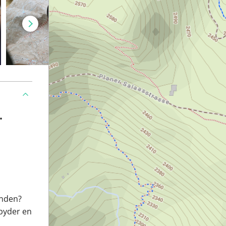
•
ünden?
byder en