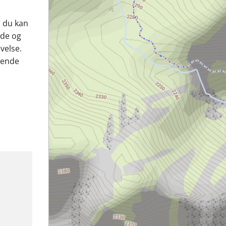
å du kan
ede og
evelse.
rende