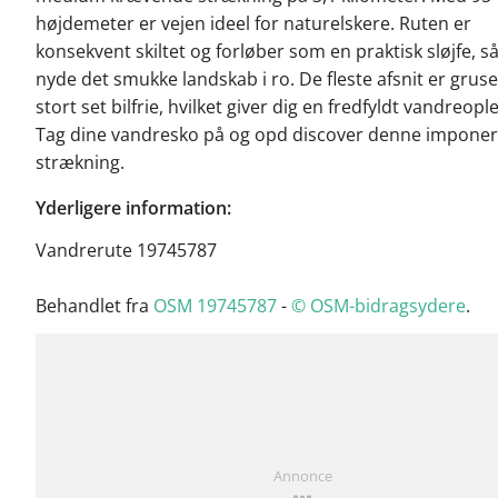
højdemeter er vejen ideel for naturelskere. Ruten er
konsekvent skiltet og forløber som en praktisk sløjfe, s
nyde det smukke landskab i ro. De fleste afsnit er grus
stort set bilfrie, hvilket giver dig en fredfyldt vandreopl
Tag dine vandresko på og opd discover denne impone
strækning.
Yderligere information:
Vandrerute 19745787
Behandlet fra
OSM 19745787
-
© OSM-bidragsydere
.
Annonce