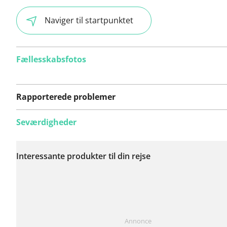
Naviger til startpunktet
Fællesskabsfotos
Rapporterede problemer
Seværdigheder
Der er endnu ikke
rapporteret nogen
Interessante produkter til din rejse
problemer på denne
rute.
Har du lagt mærke til noget på denne rute?
Tilføj et p
Annonce