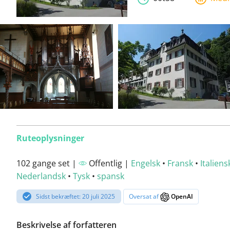
Ruteoplysninger
102 gange set |
Offentlig |
Engelsk
•
Fransk
•
Italiens
Nederlandsk
•
Tysk
•
spansk
Sidst bekræftet: 20 juli 2025
Oversat af
OpenAI
Beskrivelse af forfatteren