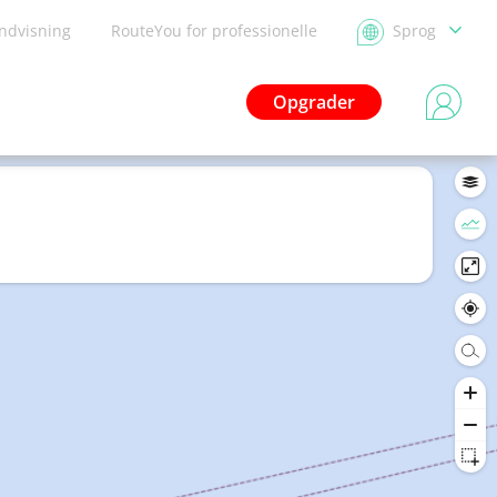
ndvisning
RouteYou for professionelle
Sprog
Opgrader