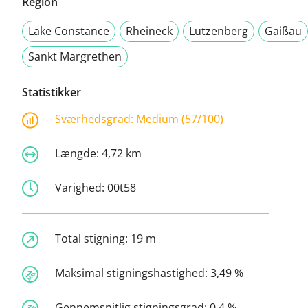
Region
Lake Constance
Rheineck
Lutzenberg
Gaißau
Sankt Margrethen
Statistikker
Sværhedsgrad:
Medium (57/100)
Længde:
4,72 km
Varighed:
00t58
Total stigning:
19 m
Maksimal stigningshastighed:
3,49 %
Gennemsnitlig stigningsgrad:
0,4 %