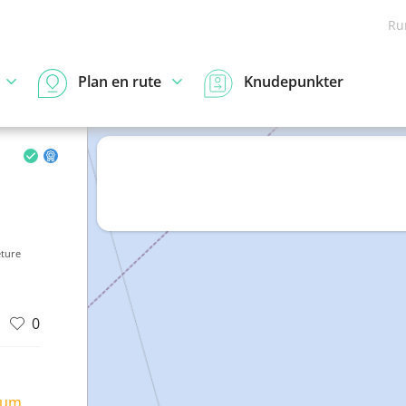
Ru
Plan en rute
Knudepunkter
eture
0
ium