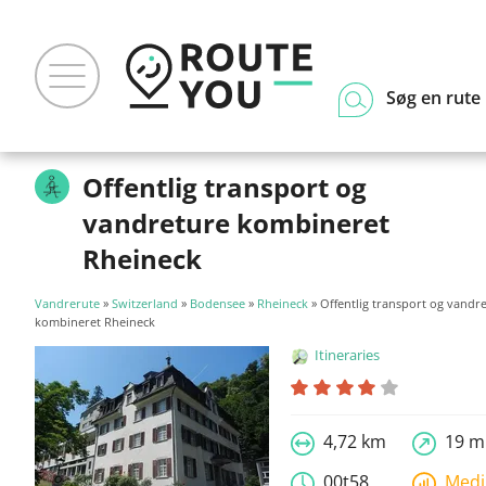
Søg en rute
Offentlig transport og
vandreture kombineret
Rheineck
Vandrerute
»
Switzerland
»
Bodensee
»
Rheineck
» Offentlig transport og vandr
kombineret Rheineck
Itineraries
4,72 km
19 m
00t58
Med