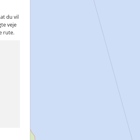
t du vil
te veje
e rute.