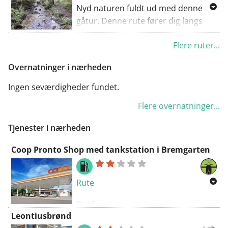
langdistance cykelrute under denne
Nyd naturen fuldt ud med denne
rute. Nyd oplevelsen!
gåtur. Denne rute fører dig langs
nogle grusveje. Hvis du undgår en
Flere ruter...
regnvejrsdag, er alle veje
gennemførlige. Gå ruten starter ved
Overnatninger i nærheden
parkeringspladsen. Du vil helt
sikkert blive charmeret af denne
Ingen seværdigheder fundet.
rute.
Flere overnatninger...
Tjenester i nærheden
Coop Pronto Shop med tankstation i Bremgarten
Rute
Butik
Leontiusbrønd
Hot Dog