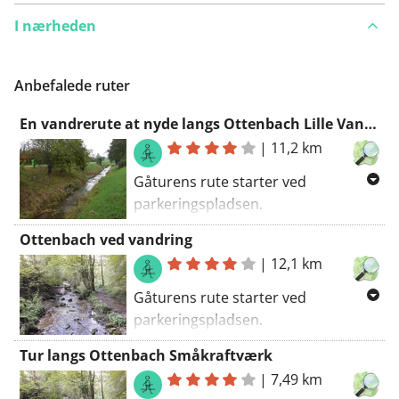
I nærheden
Anbefalede ruter
En vandrerute at nyde langs Ottenbach Lille Vandkraft
|
11,2 km
Gåturens rute starter ved
parkeringspladsen.
Få en smag af naturen under denne
Ottenbach ved vandring
rute. Nogle ujævne veje langs denne
|
12,1 km
gåtur. En del af ruten er grusbelagt.
Du vil ikke dø af kedsomhed langs
Gåturens rute starter ved
denne rute.
parkeringspladsen.
Denne gåtur tager dig langs de
Tur langs Ottenbach Småkraftværk
fineste veje i Ottenbach kommune.
|
7,49 km
Du vil også opdage en del af en