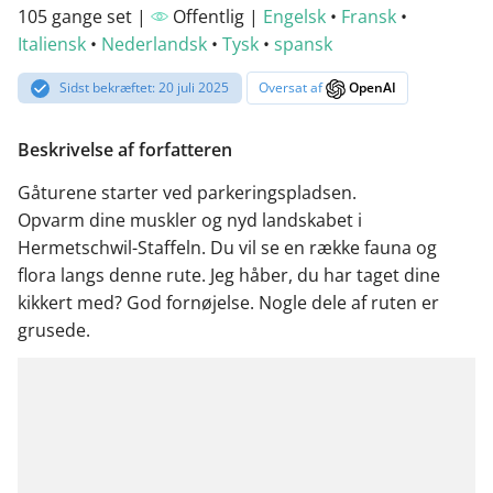
105 gange set |
Offentlig |
Engelsk
•
Fransk
•
Italiensk
•
Nederlandsk
•
Tysk
•
spansk
Sidst bekræftet: 20 juli 2025
Oversat af
OpenAI
Beskrivelse af forfatteren
Gåturene starter ved parkeringspladsen.
Opvarm dine muskler og nyd landskabet i
Hermetschwil-Staffeln. Du vil se en række fauna og
flora langs denne rute. Jeg håber, du har taget dine
kikkert med? God fornøjelse. Nogle dele af ruten er
grusede.