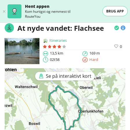
Hent appen
BRUG APP
Kom hurtigst og nemmest til
RouteYou
At nyde vandet: Flachsee
Itineraries
0
13,5 km
169 m
02t58
Hard
Se på interaktivt kort