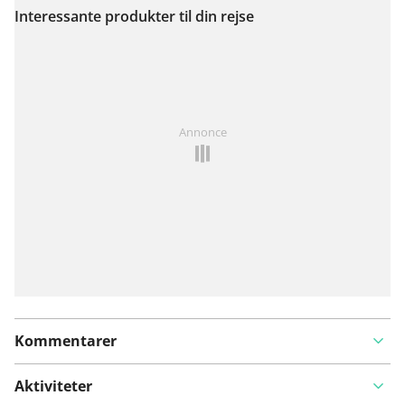
Interessante produkter til din rejse
Se på kort
Har du lagt mærke til noget på denne rute?
Tilføj et
Annonce
problem
Kommentarer
Aktiviteter