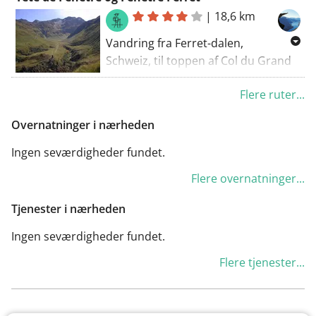
parkeringspladsen.
also discover a part of a long-
|
18,6 km
distance cycling trail during this
route. There are some tough climbs
Vandring fra Ferret-dalen,
along this route (but trained hikers
Schweiz, til toppen af Col du Grand
will probably be laughing at this).
St Bernard.
Flere ruter...
Overnatninger i nærheden
Ingen seværdigheder fundet.
Flere overnatninger...
Tjenester i nærheden
Ingen seværdigheder fundet.
Flere tjenester...