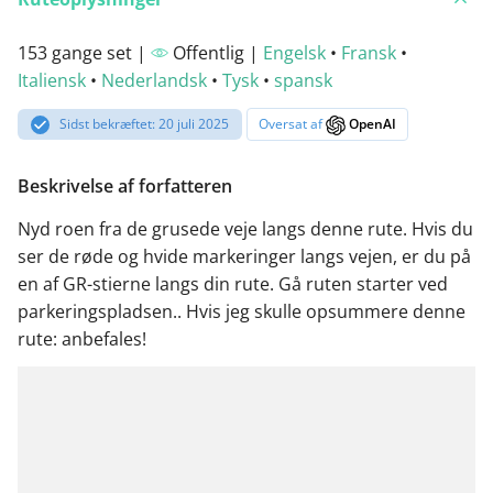
153 gange set |
Offentlig |
Engelsk
•
Fransk
•
Italiensk
•
Nederlandsk
•
Tysk
•
spansk
Sidst bekræftet: 20 juli 2025
Oversat af
OpenAI
Beskrivelse af forfatteren
Nyd roen fra de grusede veje langs denne rute. Hvis du
ser de røde og hvide markeringer langs vejen, er du på
en af GR-stierne langs din rute. Gå ruten starter ved
parkeringspladsen.. Hvis jeg skulle opsummere denne
rute: anbefales!