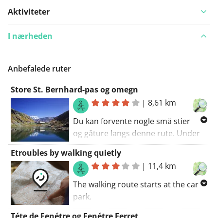
Aktiviteter
I nærheden
Anbefalede ruter
Store St. Bernhard-pas og omegn
|
8,61 km
Du kan forvente nogle små stier
og gåture langs denne rute. Under
din gåtur vil du opdage Pointe de
Etroubles by walking quietly
Drône og dens omgivelser. Du vil se
|
11,4 km
en række fauna og flora langs denne
rute. Jeg håber, du har taget dine
The walking route starts at the car
kikkert med? Nyd det.. Gåturens
park.
rute begynder ved
Explore by hikingEtroubles. You'll
Téte de Fenétre og Fenétre Ferret