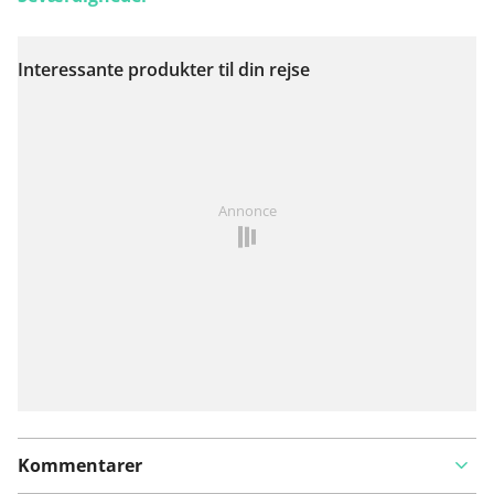
Interessante produkter til din rejse
Se på kort
Har du lagt mærke til noget på denne rute?
Tilføj et
Annonce
problem
Kommentarer