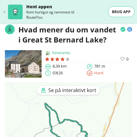
Hent appen
BRUG APP
Kom hurtigst og nemmest til
RouteYou
Hvad mener du om vandet
i Great St Bernard Lake?
Itineraries
0
8,39 km
781 m
03t26
Hard
Se på interaktivt kort