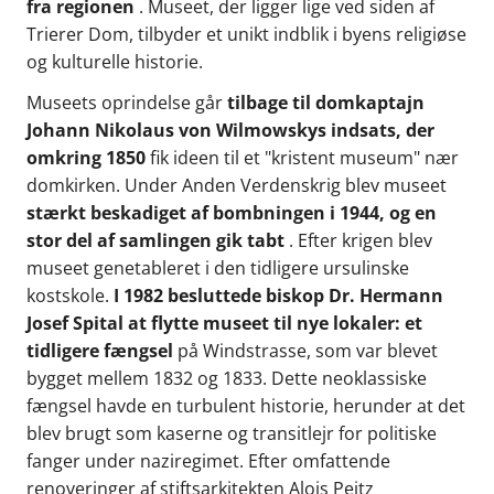
fra regionen
. Museet, der ligger lige ved siden af
Trierer Dom, tilbyder et unikt indblik i byens religiøse
og kulturelle historie.
Museets oprindelse går
tilbage til domkaptajn
Johann Nikolaus von Wilmowskys indsats, der
omkring 1850
fik ideen til et "kristent museum" nær
domkirken. Under Anden Verdenskrig blev museet
stærkt beskadiget af bombningen i 1944, og en
stor del af samlingen gik tabt
. Efter krigen blev
museet genetableret i den tidligere ursulinske
kostskole.
I 1982 besluttede biskop Dr. Hermann
Josef Spital
at flytte museet til nye lokaler: et
tidligere fængsel
på Windstrasse, som var blevet
bygget mellem 1832 og 1833. Dette neoklassiske
fængsel havde en turbulent historie, herunder at det
blev brugt som kaserne og transitlejr for politiske
fanger under naziregimet. Efter omfattende
renoveringer af stiftsarkitekten Alois Peitz