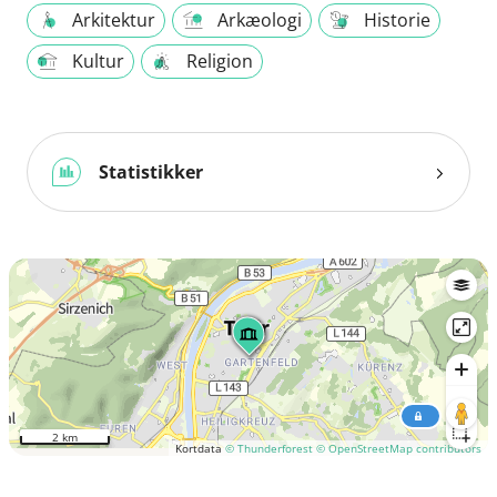
Arkitektur
Arkæologi
Historie
Kultur
Religion
Statistikker
2 km
Kortdata
© Thunderforest
© OpenStreetMap contributors