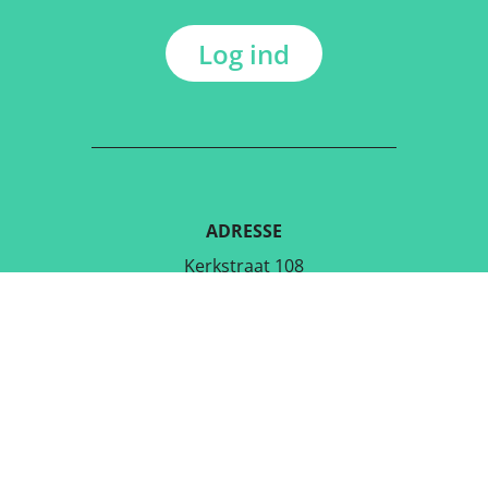
Log ind
ADRESSE
Kerkstraat 108
9050 Gentbrugge, Belgien
DOWNLOAD DEN GRATIS APP