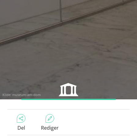
Kilde:
museum-am-dom
Del
Rediger