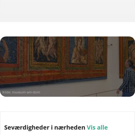
Kilde:
museum-am-dom
Seværdigheder
i nærheden
Vis alle