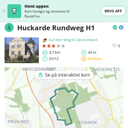
Hent appen
BRUG APP
Kom hurtigst og nemmest til
RouteYou
Huckarde Rundweg H1
Auf dem Weg in Deutschland
0
5,7 km
43 m
01t12
Medium
Se på interaktivt kort