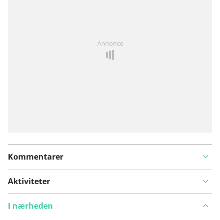
Har du lagt mærke til noget på denne rute?
Tilføj et
Annonce
problem
Kommentarer
Aktiviteter
I nærheden