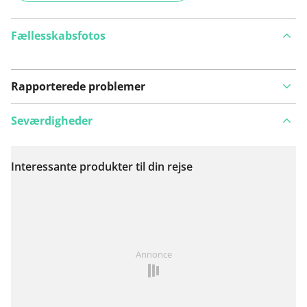
Fællesskabsfotos
Rapporterede problemer
Seværdigheder
Interessante produkter til din rejse
Se på kort
Har du lagt mærke til noget på denne rute?
Tilføj et
Annonce
problem