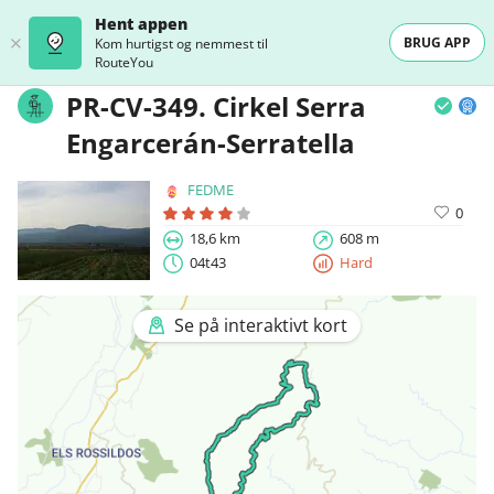
Hent appen
BRUG APP
Kom hurtigst og nemmest til
RouteYou
PR-CV-349. Cirkel Serra
Engarcerán-Serratella
FEDME
0
18,6 km
608 m
04t43
Hard
Se på interaktivt kort