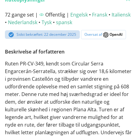
72 gange set |
Offentlig |
Engelsk
•
Fransk
•
Italiensk
•
Nederlandsk
•
Tysk
•
spansk
Sidst bekræftet: 22 december 2025
Oversat af
OpenAI
Beskrivelse af forfatteren
Ruten PR-CV-349, kendt som Circular Serra
Engarcerán-Serratella, strækker sig over 18,6 kilometer
i provinsen Castellón og tilbyder vandrere en
udfordrende oplevelse med en samlet stigning på 608
meter. Denne rute med høj sværhedsgrad er ideel for
dem, der ønsker at udforske den naturlige og
kulturelle skønhed i regionen Plana Alta. Turen er af
legende art, hvilket giver vandrerne mulighed for at
nyde en rute, der fører tilbage til udgangspunktet,
hvilket letter planlægningen af udflugten. Undervejs får