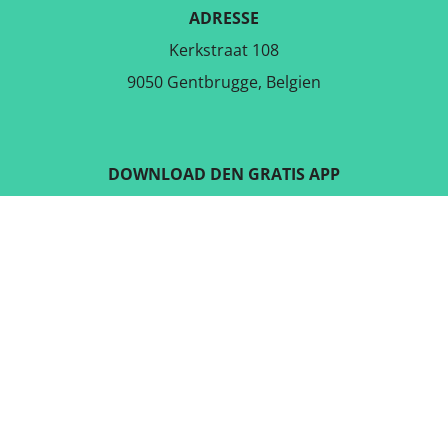
ADRESSE
Kerkstraat 108
9050 Gentbrugge, Belgien
DOWNLOAD DEN GRATIS APP
FØLG OS