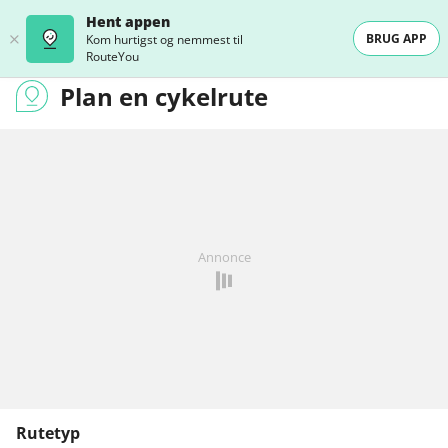
Hent appen
BRUG APP
Kom hurtigst og nemmest til
RouteYou
Plan en cykelrute
Annonce
Rutetyp