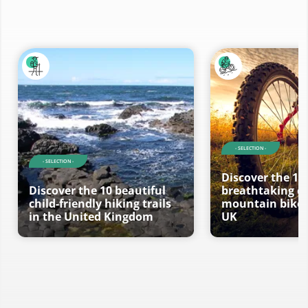
- SELECTION -
- SELECTION -
Discover the 10
Discover the 10 beautiful
breathtaking ci
child-friendly hiking trails
mountain bike t
in the United Kingdom
UK