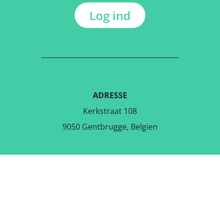
Log ind
ADRESSE
Kerkstraat 108
9050 Gentbrugge, Belgien
DOWNLOAD DEN GRATIS APP