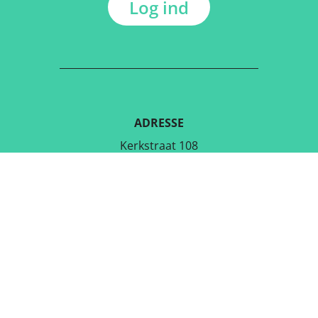
Log ind
ADRESSE
Kerkstraat 108
9050 Gentbrugge, Belgien
DOWNLOAD DEN GRATIS APP