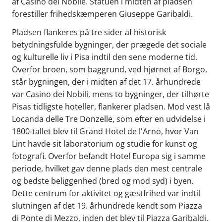
af Casino dei Nobile. Statuen i midten af pladsen
forestiller frihedskæmperen Giuseppe Garibaldi.
Pladsen flankeres på tre sider af historisk
betydningsfulde bygninger, der prægede det sociale
og kulturelle liv i Pisa indtil den sene moderne tid.
Overfor broen, som baggrund, ved hjørnet af Borgo,
står bygningen, der i midten af det 17. århundrede
var Casino dei Nobili, mens to bygninger, der tilhørte
Pisas tidligste hoteller, flankerer pladsen. Mod vest lå
Locanda delle Tre Donzelle, som efter en udvidelse i
1800-tallet blev til Grand Hotel de l'Arno, hvor Van
Lint havde sit laboratorium og studie for kunst og
fotografi. Overfor befandt Hotel Europa sig i samme
periode, hvilket gav denne plads den mest centrale
og bedste beliggenhed (bred og mod syd) i byen.
Dette centrum for aktivitet og gæstfrihed var indtil
slutningen af det 19. århundrede kendt som Piazza
di Ponte di Mezzo, inden det blev til Piazza Garibaldi.