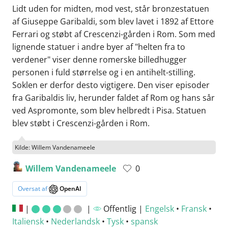
Lidt uden for midten, mod vest, står bronzestatuen
af Giuseppe Garibaldi, som blev lavet i 1892 af Ettore
Ferrari og støbt af Crescenzi-gården i Rom. Som med
lignende statuer i andre byer af "helten fra to
verdener" viser denne romerske billedhugger
personen i fuld størrelse og i en antihelt-stilling.
Soklen er derfor desto vigtigere. Den viser episoder
fra Garibaldis liv, herunder faldet af Rom og hans sår
ved Aspromonte, som blev helbredt i Pisa. Statuen
blev støbt i Crescenzi-gården i Rom.
Kilde: Willem Vandenameele
Willem Vandenameele
0
Oversat af
OpenAI
|
|
Offentlig |
Engelsk
•
Fransk
•
Italiensk
•
Nederlandsk
•
Tysk
•
spansk