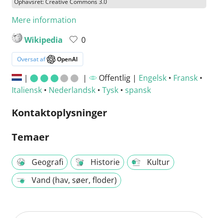
Ophavsret: Creative Commons 3.0
Mere information
Wikipedia
0
Oversat af
OpenAI
|
|
Offentlig |
Engelsk
•
Fransk
•
Italiensk
•
Nederlandsk
•
Tysk
•
spansk
Kontaktoplysninger
Temaer
Geografi
Historie
Kultur
Vand (hav, søer, floder)