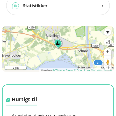
Statistikker
2 km
Kortdata
© Thunderforest
© OpenStreetMap contributors
Hurtigt til
Aktiviteter at gøre i omgivelserne