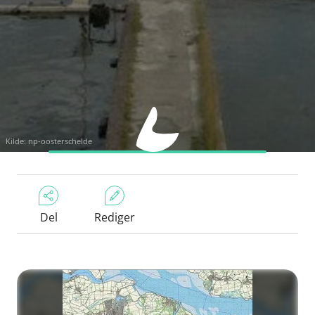
Kilde:
np-oosterschelde
Del
Rediger