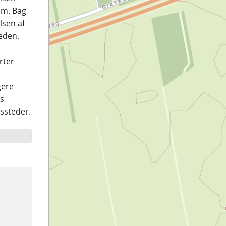
um. Bag
lsen af
eden.
rter
gere
gs
ssteder.