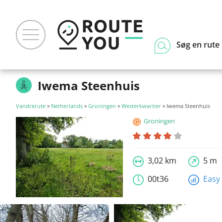
Søg en rute
Iwema Steenhuis
Vandrerute
»
Netherlands
»
Groningen
»
Westerkwartier
» Iwema Steenhuis
Groningen
3,02 km
5 m
00t36
Easy