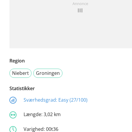
Annonce
Region
Niebert
Groningen
Statistikker
Sværhedsgrad:
Easy (27/100)
Længde:
3,02 km
Varighed:
00t36