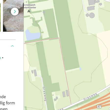
k
•
nde
dlig form
insen