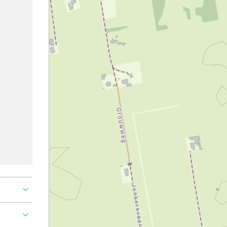
roblem