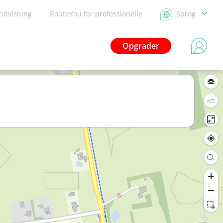
ndvisning
RouteYou for professionelle
Sprog
Opgrader