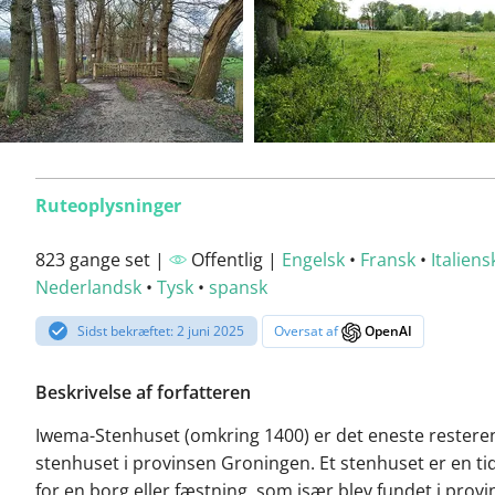
Ruteoplysninger
823 gange set |
Offentlig |
Engelsk
•
Fransk
•
Italiens
Nederlandsk
•
Tysk
•
spansk
Sidst bekræftet: 2 juni 2025
Oversat af
OpenAI
Beskrivelse af forfatteren
Iwema-Stenhuset (omkring 1400) er det eneste restere
stenhuset i provinsen Groningen. Et stenhuset er en ti
for en borg eller fæstning, som især blev fundet i prov