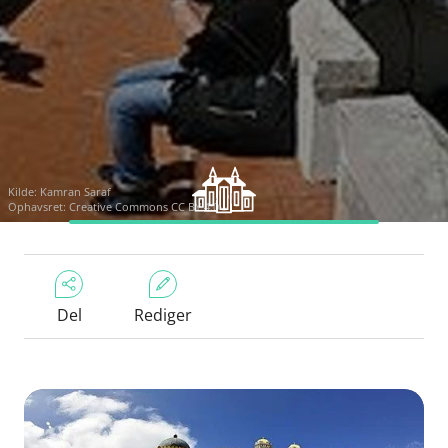
Kilde:
Kamran Saraf
Ophavsret:
Creative Commons CC BY 4.0
Del
Rediger