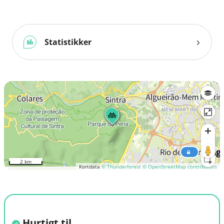
Statistikker
2 km
Kortdata
© Thunderforest
© OpenStreetMap contributors
Hurtigt til