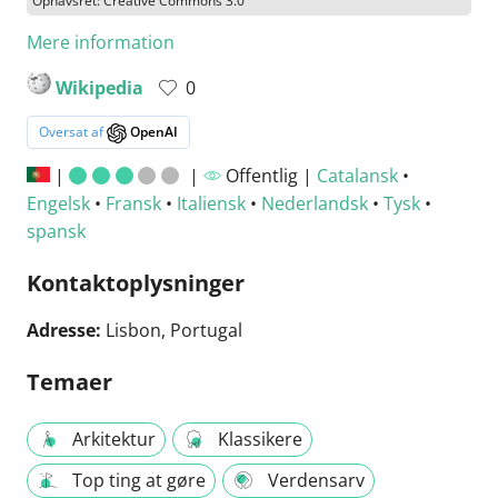
Ophavsret: Creative Commons 3.0
Mere information
Wikipedia
0
Oversat af
OpenAI
|
|
Offentlig |
Catalansk
•
Engelsk
•
Fransk
•
Italiensk
•
Nederlandsk
•
Tysk
•
spansk
Kontaktoplysninger
Adresse:
Lisbon, Portugal
Temaer
Arkitektur
Klassikere
Top ting at gøre
Verdensarv