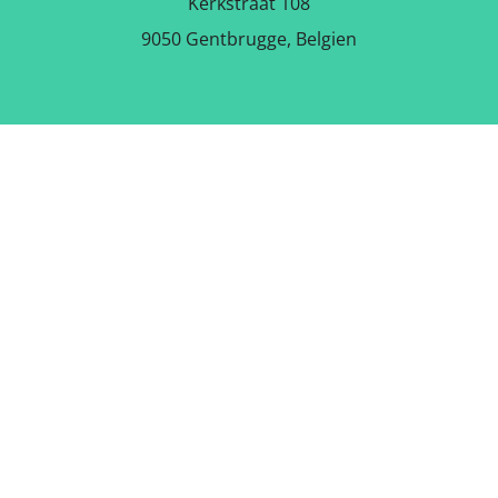
Kerkstraat 108
9050 Gentbrugge, Belgien
DOWNLOAD DEN GRATIS APP
FØLG OS