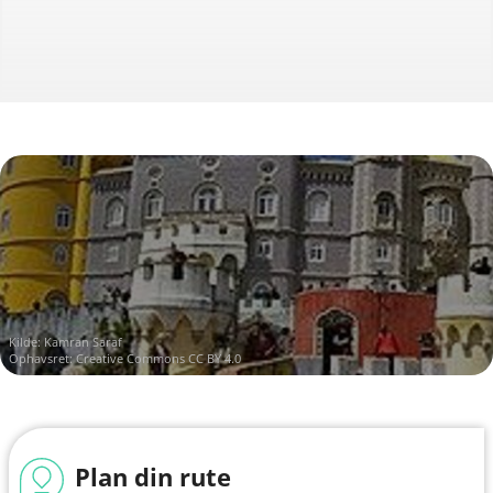
Kilde:
Kamran Saraf
Ophavsret:
Creative Commons CC BY 4.0
Plan din rute