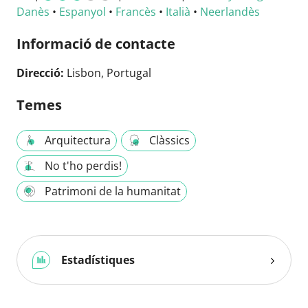
Danès
•
Espanyol
•
Francès
•
Italià
•
Neerlandès
Informació de contacte
Direcció:
Lisbon, Portugal
Temes
Arquitectura
Clàssics
No t'ho perdis!
Patrimoni de la humanitat
Estadístiques