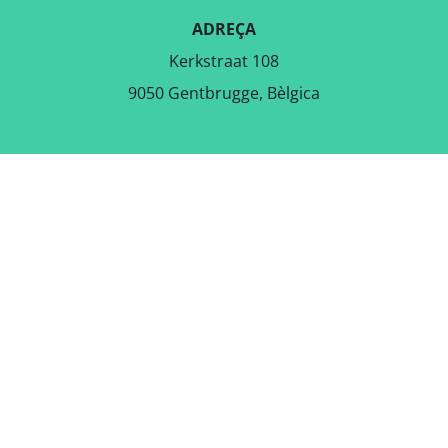
ADREÇA
Kerkstraat 108
9050 Gentbrugge, Bèlgica
DESCARREGA L'APLICACIÓ
GRATUÏTA