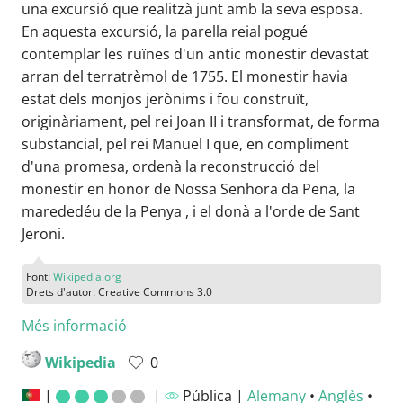
una excursió que realitzà junt amb la seva esposa.
En aquesta excursió, la parella reial pogué
contemplar les ruïnes d'un antic monestir devastat
arran del terratrèmol de 1755. El monestir havia
estat dels monjos jerònims i fou construït,
originàriament, pel rei Joan II i transformat, de forma
substancial, pel rei Manuel I que, en compliment
d'una promesa, ordenà la reconstrucció del
monestir en honor de Nossa Senhora da Pena, la
marededéu de la Penya , i el donà a l'orde de Sant
Jeroni.
Font:
Wikipedia.org
Drets d'autor: Creative Commons 3.0
Més informació
Wikipedia
0
|
|
Pública |
Alemany
•
Anglès
•