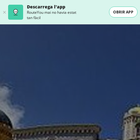
Descarrega l'app
OBRIR APP
RouteYou mai no havia estat
tan fàcil