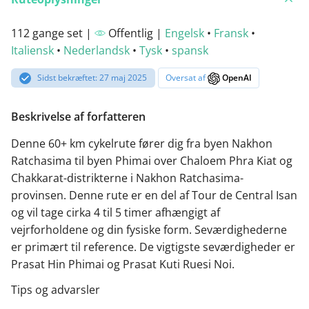
112 gange set |
Offentlig |
Engelsk
•
Fransk
•
Italiensk
•
Nederlandsk
•
Tysk
•
spansk
Sidst bekræftet: 27 maj 2025
Oversat af
OpenAI
Beskrivelse af forfatteren
Denne 60+ km cykelrute fører dig fra byen Nakhon
Ratchasima til byen Phimai over Chaloem Phra Kiat og
Chakkarat-distrikterne i Nakhon Ratchasima-
provinsen. Denne rute er en del af Tour de Central Isan
og vil tage cirka 4 til 5 timer afhængigt af
vejrforholdene og din fysiske form. Seværdighederne
er primært til reference. De vigtigste seværdigheder er
Prasat Hin Phimai og Prasat Kuti Ruesi Noi.
Tips og advarsler