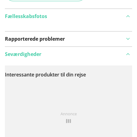
Fællesskabsfotos
Rapporterede problemer
Seværdigheder
Interessante produkter til din rejse
Se på kort
Har du lagt mærke til noget på denne rute?
Tilføj et
Annonce
problem