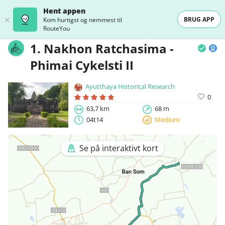
Hent appen
BRUG APP
Kom hurtigst og nemmest til
RouteYou
1. Nakhon Ratchasima -
Phimai Cykelsti II
Ayutthaya Historical Research
0
63,7 km
68 m
04t14
Medium
Se på interaktivt kort