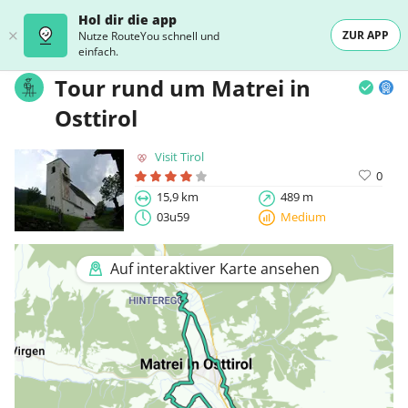
Hol dir die app
ZUR APP
Nutze RouteYou schnell und
einfach.
Tour rund um Matrei in
Osttirol
Visit Tirol
0
15,9 km
489 m
03u59
Medium
Auf interaktiver Karte ansehen