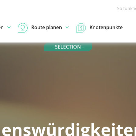
So funkt
en
Route planen
Knotenpunkte
- SELECTION -
enswürdigkeite