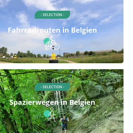
- SELECTION -
Fahrradrouten in Belgien
- SELECTION -
Spazierwegen in Belgien