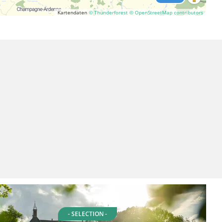
Kartendaten
© Thunderforest
© OpenStreetMap contributors
- SELECTION -