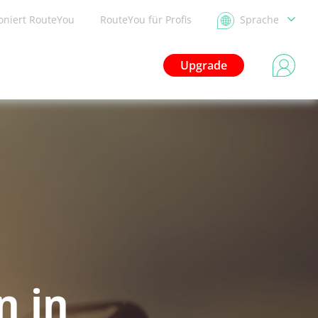
ioniert RouteYou
RouteYou für Profis
Sprache
Upgrade
n in