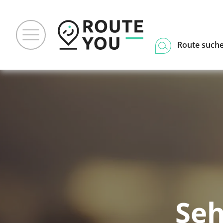
Route such
Seh