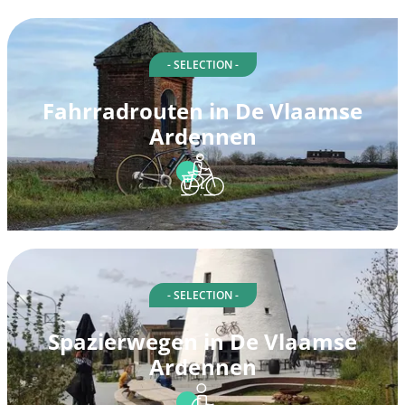
- SELECTION -
Fahrradrouten in De Vlaamse
Ardennen
- SELECTION -
Spazierwegen in De Vlaamse
Ardennen