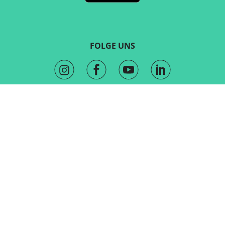
FOLGE UNS
KONTAKT
Marketing und Vertrieb
sales@routeyou.com
Allgemeine Fragen
Kundenserviceteam
Hilfezentrum