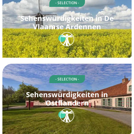
- SELECTION -
Sehenswürdigkeiten in De
Vlaamse Ardennen
- SELECTION -
Sehenswürdigkeiten in
Ostflandern