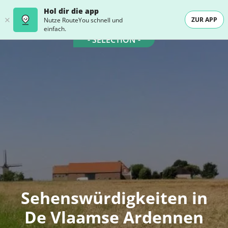
Hol dir die app
ZUR APP
Nutze RouteYou schnell und
einfach.
- SELECTION -
Sehenswürdigkeiten in
De Vlaamse Ardennen