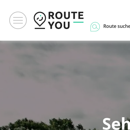
Route such
Seh