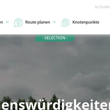
So funkt
en
Route planen
Knotenpunkte
- SELECTION -
enswürdigkeite