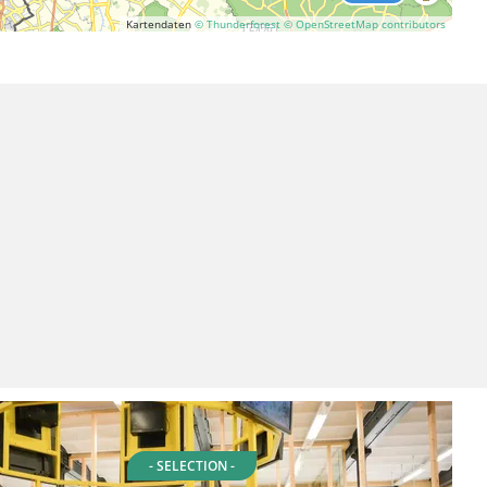
Kartendaten
© Thunderforest
© OpenStreetMap contributors
- SELECTION -