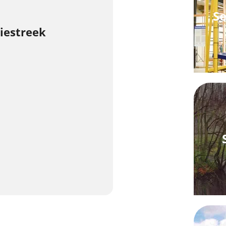
Se
iestreek