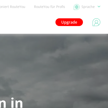
ioniert RouteYou
RouteYou für Profis
Sprache
Upgrade
n in