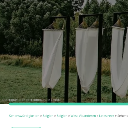
Datenquelle:
© Intercommunale Leiedal
Sehenswürdigkeiten
»
Belgien
»
Belgien
»
West-Vlaanderen
»
Leiestreek
» Sehens