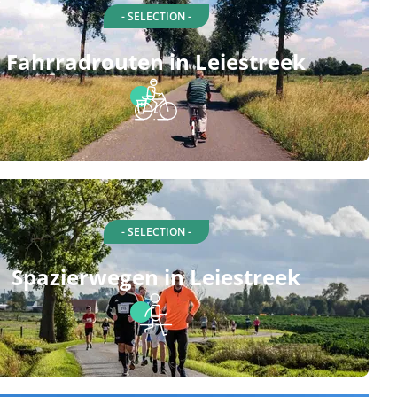
- SELECTION -
Fahrradrouten in Leiestreek
- SELECTION -
Spazierwegen in Leiestreek