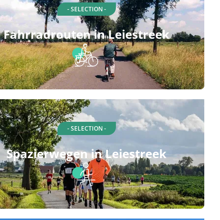
- SELECTION -
Fahrradrouten in Leiestreek
- SELECTION -
Spazierwegen in Leiestreek