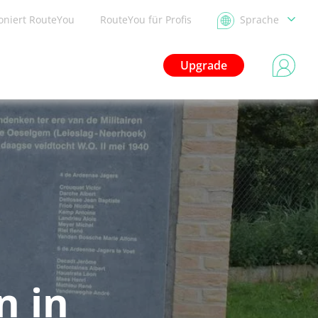
ioniert RouteYou
RouteYou für Profis
Sprache
Upgrade
n in