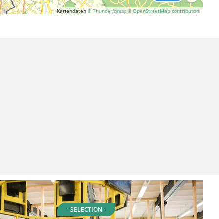
Kartendaten
© Thunderforest
© OpenStreetMap contributors
- SELECTION -