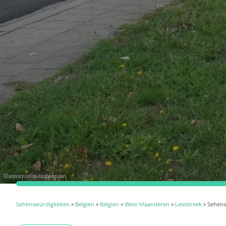
Datenquelle:
ludwigvan
Sehenswürdigkeiten
»
Belgien
»
Belgien
»
West-Vlaanderen
»
Leiestreek
» Sehens