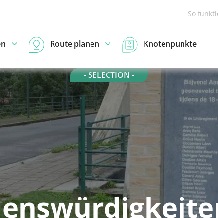
So funkt
en
Route planen
Knotenpunkte
- SELECTION -
enswürdigkeite