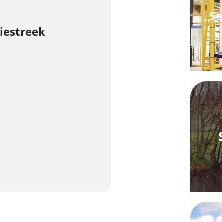
Se
iestreek