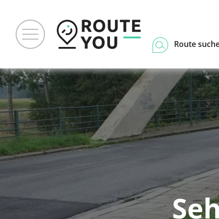
Route such
Seh