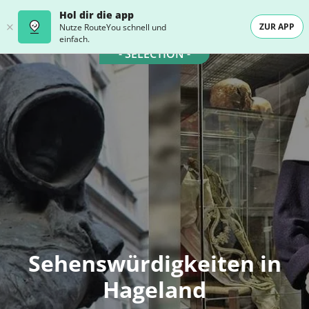
Hol dir die app
ZUR APP
Nutze RouteYou schnell und
einfach.
- SELECTION -
Sehenswürdigkeiten in
Hageland