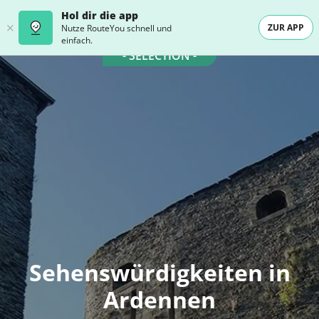
Hol dir die app
ZUR APP
Nutze RouteYou schnell und
einfach.
- SELECTION -
Sehenswürdigkeiten in
Ardennen