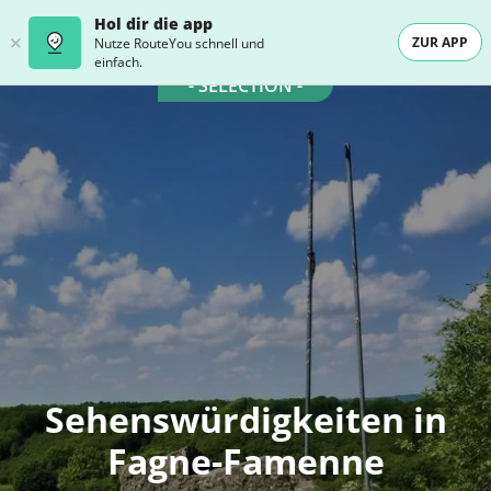
Hol dir die app
ZUR APP
Nutze RouteYou schnell und
einfach.
- SELECTION -
Sehenswürdigkeiten in
Fagne-Famenne