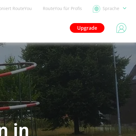
ioniert RouteYou
RouteYou für Profis
Sprache
Upgrade
n in