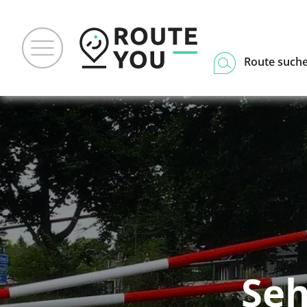
Route such
Seh