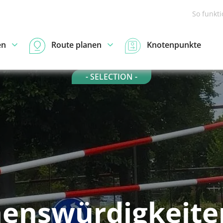
So funkt
en
Route planen
Knotenpunkte
- SELECTION -
enswürdigkeite