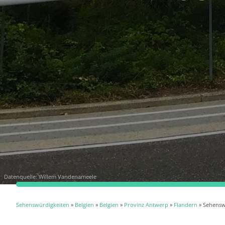
Datenquelle:
Willem Vandenameele
Sehenswürdigkeiten
»
Belgien
»
Belgien
»
Provinz Antwerp
»
Flandern
» Sehensw