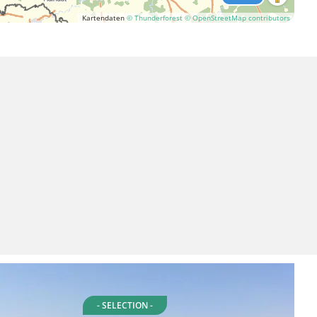
Kartendaten
© Thunderforest
© OpenStreetMap contributors
- SELECTION -