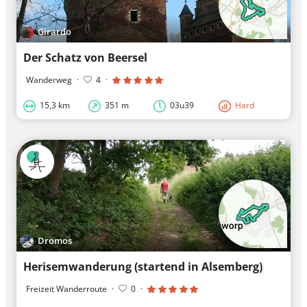
Girardo
Der Schatz von Beersel
Wanderweg
·
4
·
15,3 km
351 m
03u39
Hard
Dromos
Herisemwanderung (startend in Alsemberg)
Freizeit Wanderroute
·
0
·