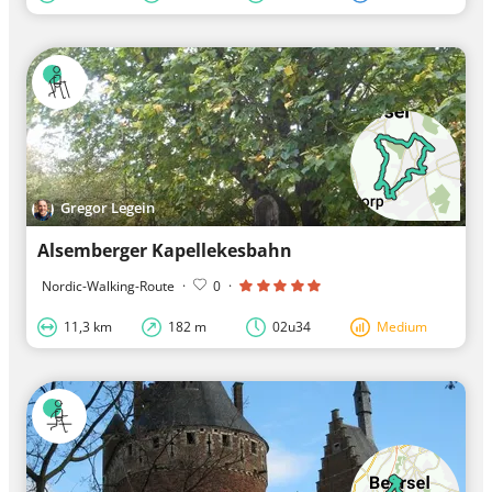
Gregor Legein
Alsemberger Kapellekesbahn
Nordic-Walking-Route
·
0
·
11,3 km
182 m
02u34
Medium