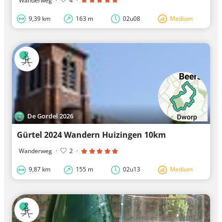
Wanderweg
·
4
·
9,39 km
163 m
02u08
Medium
De Gordel 2026
Gürtel 2024 Wandern Huizingen 10km
Wanderweg
·
2
·
9,87 km
155 m
02u13
Medium