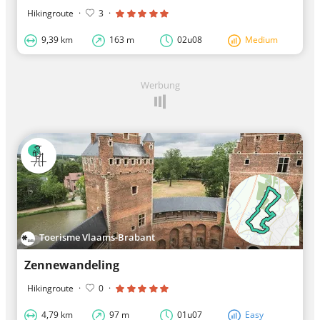
Hikingroute
·
3
·
9,39 km
163 m
02u08
Medium
Werbung
Toerisme Vlaams-Brabant
Zennewandeling
Hikingroute
·
0
·
4,79 km
97 m
01u07
Easy