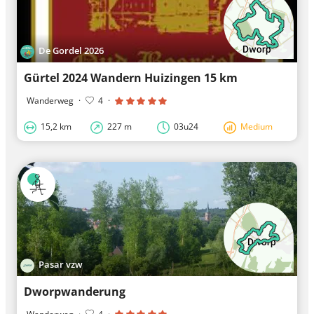
De Gordel 2026
Gürtel 2024 Wandern Huizingen 15 km
Wanderweg
·
4
·
15,2 km
227 m
03u24
Medium
Pasar vzw
Dworpwanderung