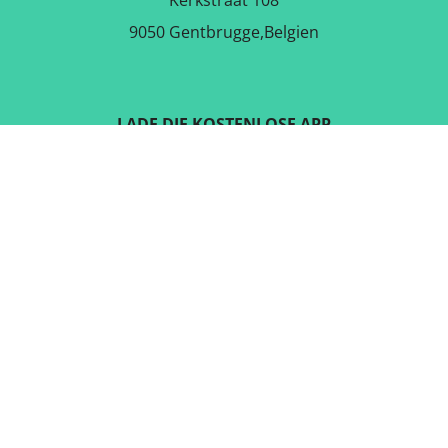
Kerkstraat 108
9050 Gentbrugge,Belgien
LADE DIE KOSTENLOSE APP
RUNTER
FOLGE UNS