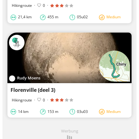
Hikingroute
·
0
·
21,4 km
455 m
05u02
Medium
Rudy Moens
Florenville (deel 3)
Hikingroute
·
0
·
14 km
153 m
03u03
Medium
Werbung