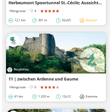
Herbeumont Spoortunnel St.-Cécile; Aussichtspunkte Libaipire; Eisenbahnbrücke Herbeumont
Hikingroute
·
4
·
12,1 km
301 m
02u55
Medium
RouteYou
11 | zwischen Ardenne und Gaume
Hikingroute
·
0
·
61 km
1.320 m
12u12
Extreme