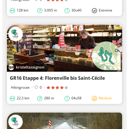
128 km
3.005 m
30u40
Extreme
kristeltassignon
GR16 Etappe 4: Florenville bis Saint-Cécile
Hikingroute
·
0
·
22,5 km
280 m
04u58
Medium