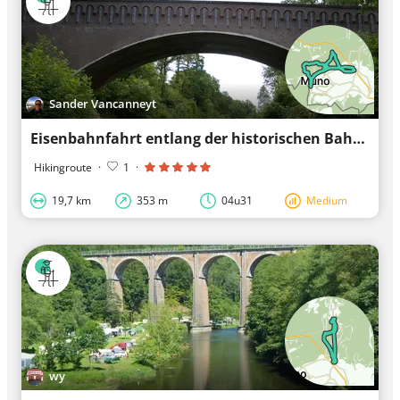
Sander Vancanneyt
Eisenbahnfahrt entlang der historischen Bahnlinie 163A Muno - Sainte Cécile
Hikingroute
·
1
·
19,7 km
353 m
04u31
Medium
wy