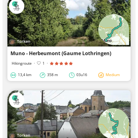
Torken
Muno - Herbeumont (Gaume Lothringen)
Hikingroute
·
1
·
13,4 km
358 m
03u16
Medium
Torken