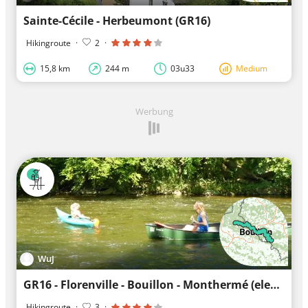
Sainte-Cécile - Herbeumont (GR16)
Hikingroute
·
2
·
15,8 km
244 m
03u33
Medium
Werbung
WuJ
GR16 - Florenville - Bouillon - Monthermé (elevations-poi)
Hikingroute
·
3
·