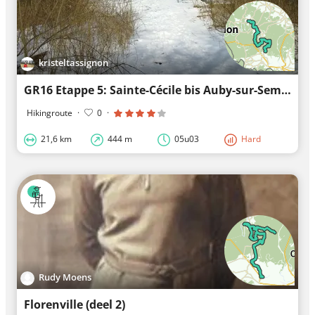
kristeltassignon
GR16 Etappe 5: Sainte-Cécile bis Auby-sur-Semois
Hikingroute
·
0
·
21,6 km
444 m
05u03
Hard
Rudy Moens
Florenville (deel 2)