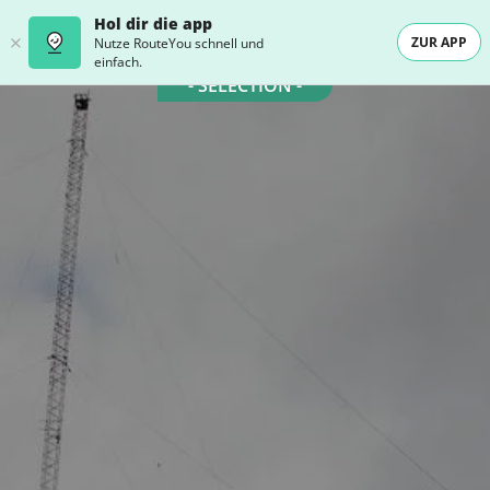
Hol dir die app
ZUR APP
Nutze RouteYou schnell und
einfach.
- SELECTION -