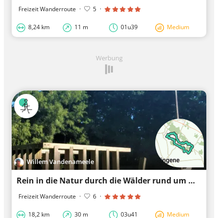
Freizeit Wanderroute
·
5
·
8,24 km
11 m
01u39
Medium
Werbung
Willem Vandenameele
Rein in die Natur durch die Wälder rund um Wildenburg
Freizeit Wanderroute
·
6
·
18,2 km
30 m
03u41
Medium