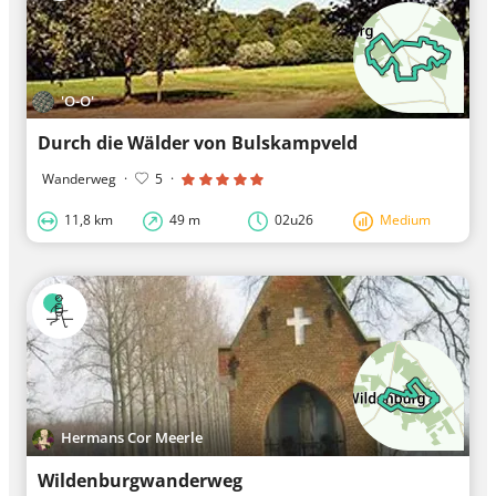
'O-O'
Durch die Wälder von Bulskampveld
Wanderweg
·
5
·
11,8 km
49 m
02u26
Medium
Hermans Cor Meerle
Wildenburgwanderweg