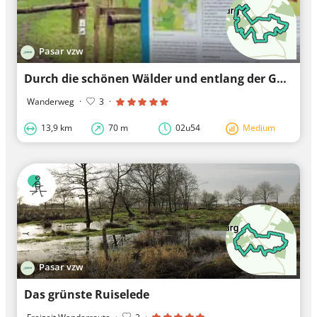
Pasar vzw
Durch die schönen Wälder und entlang der Gulke Putten
Wanderweg
·
3
·
13,9 km
70 m
02u54
Medium
Pasar vzw
Das grünste Ruiselede