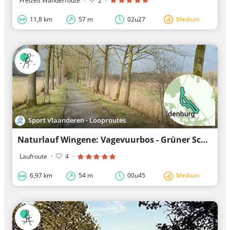
Freizeit Wanderroute
·
2
·
11,8 km
57 m
02u27
Medium
Sport Vlaanderen - Looproutes
Naturlauf Wingene: Vagevuurbos - Grüner Schleife
Laufroute
·
4
·
6,97 km
54 m
00u45
Medium