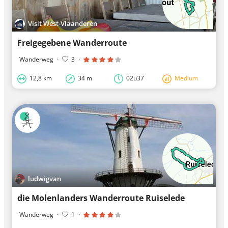
Visit West-Vlaanderen
Freigegebene Wanderroute
Wanderweg
·
3
·
12,8 km
34 m
02u37
Medium
ludwigvan
die Molenlanders Wanderroute Ruiselede
Wanderweg
·
1
·