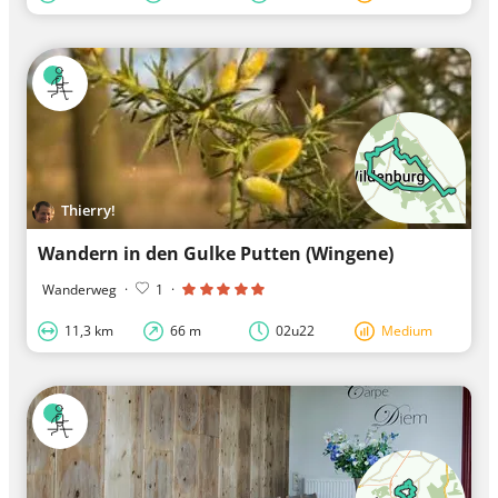
Thierry!
Wandern in den Gulke Putten (Wingene)
Wanderweg
·
1
·
11,3 km
66 m
02u22
Medium