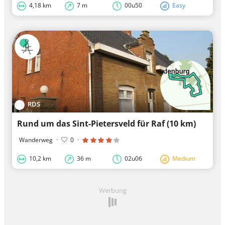
4,18 km
7 m
00u50
Easy
RDS
Rund um das Sint-Pietersveld für Raf (10 km)
Wanderweg
·
0
·
10,2 km
36 m
02u06
Medium
Werbung