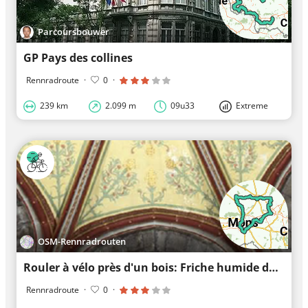
Parcoursbouwer
GP Pays des collines
Rennradroute
·
0
·
239 km
2.099 m
09u33
Extreme
OSM-Rennradrouten
Rouler à vélo près d'un bois: Friche humide du Magna Park
Rennradroute
·
0
·