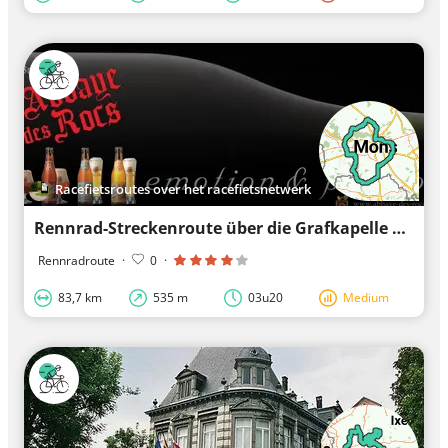
Racefietsroutes over het racefietsnetwerk
Rennrad-Streckenroute über die Grafkapelle der Herren von Boussu
Rennradroute
·
0
·
83,7 km
535 m
03u20
Medium