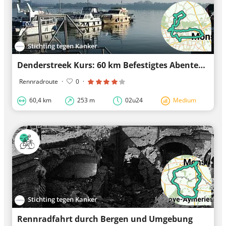
Stichting tegen Kanker
Denderstreek Kurs: 60 km Befestigtes Abenteuer
Rennradroute
·
0
·
60,4 km
253 m
02u24
Medium
Stichting tegen Kanker
Rennradfahrt durch Bergen und Umgebung