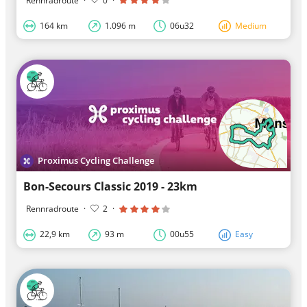
Rennradroute
·
0
·
164 km
1.096 m
06u32
Medium
Proximus Cycling Challenge
Bon-Secours Classic 2019 - 23km
Rennradroute
·
2
·
22,9 km
93 m
00u55
Easy