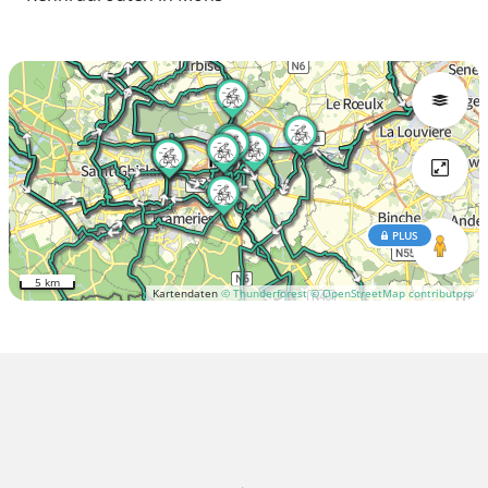
PLUS
5 km
Kartendaten
© Thunderforest
© OpenStreetMap contributors