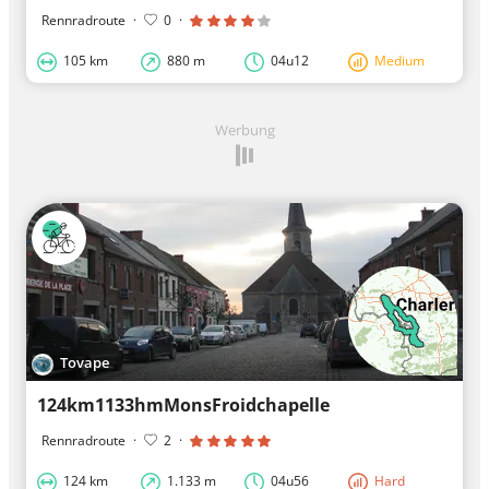
Rennradroute
·
0
·
105 km
880 m
04u12
Medium
Werbung
Tovape
124km1133hmMonsFroidchapelle
Rennradroute
·
2
·
124 km
1.133 m
04u56
Hard