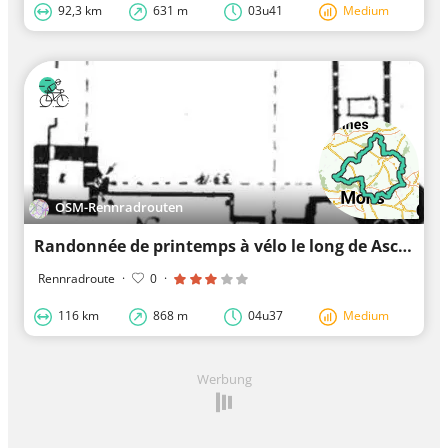
92,3 km
631 m
03u41
Medium
OSM-Rennradrouten
Randonnée de printemps à vélo le long de Ascenseur de Strépy-Thieu
Rennradroute
·
0
·
116 km
868 m
04u37
Medium
Werbung