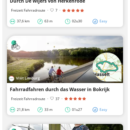
Durch De Wijers von Herkenrode
Freizeit Fahrradroute
·
7
·
37,6 km
63 m
02u30
Easy
Visit Limburg
Fahrradfahren durch das Wasser in Bokrijk
Freizeit Fahrradroute
·
37
·
21,8 km
33 m
01u27
Easy