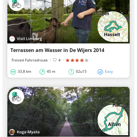
Visit Limburg
Terrassen am Wasser in De Wijers 2014
Freizeit Fahrradroute
·
4
·
33,8 km
45 m
02u15
Easy
Koga-Myata