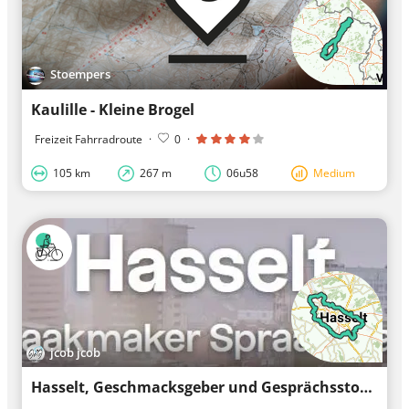
Stoempers
Kaulille - Kleine Brogel
Freizeit Fahrradroute
·
0
·
105 km
267 m
06u58
Medium
jcob jcob
Hasselt, Geschmacksgeber und Gesprächsstoff (verkürzt)