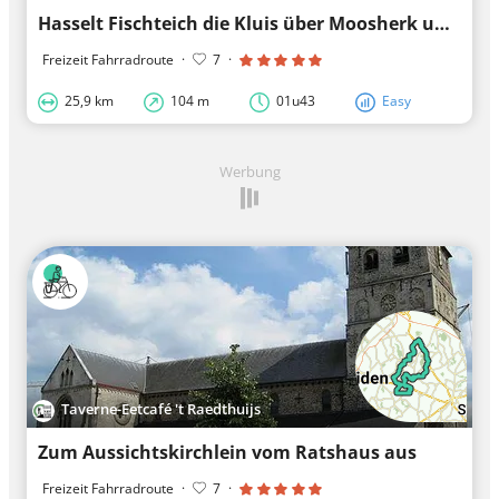
Hasselt Fischteich die Kluis über Moosherk und zurück über Alken
Freizeit Fahrradroute
·
7
·
25,9 km
104 m
01u43
Easy
Werbung
Taverne-Eetcafé 't Raedthuijs
Zum Aussichtskirchlein vom Ratshaus aus
Freizeit Fahrradroute
·
7
·