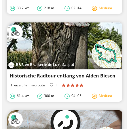
33,7 km
218 m
02u14
Medium
B&B en Brasserie de Luxe Sasput
Historische Radtour entlang von Alden Biesen
Freizeit Fahrradroute
·
1
·
61,4 km
300 m
04u05
Medium