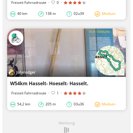
Freizeit Fahrradroute
·
0
·
40 km
138 m
02u39
Medium
Jolyrodger
W54km Hasselt- Hoeselt- Hasselt.
Freizeit Fahrradroute
·
1
·
54,2 km
205 m
03u36
Medium
Werbung