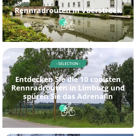
Rennradrouten in Voerstreek
- SELECTION -
Entdecken Sie die 10 coolsten
Rennradrouten in Limburg und
spüren Sie das Adrenalin