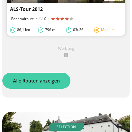
ALS-Tour 2012
Rennradroute
·
0
·
86,1 km
796 m
03u26
Medium
Werbung
Alle Routen anzeigen
- SELECTION -