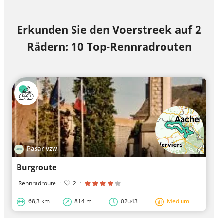
Erkunden Sie den Voerstreek auf 2
Rädern: 10 Top-Rennradrouten
Pasar vzw
Burgroute
Rennradroute
·
2
·
68,3 km
814 m
02u43
Medium