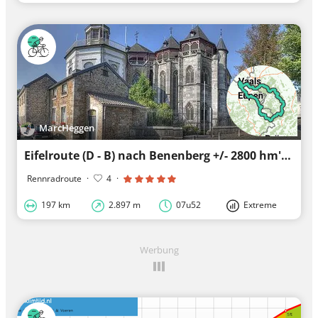
MarcHeggen
Eifelroute (D - B) nach Benenberg +/- 2800 hm's
Rennradroute
·
4
·
197 km
2.897 m
07u52
Extreme
Werbung