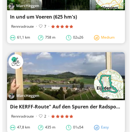
MarcHeggen
In und um Voeren (625 hm's)
Rennradroute
·
7
·
61,1 km
758 m
02u26
Medium
MarcHeggen
Die KERFF-Route" Auf den Spuren der Radsportlegende Marcel Kerff
Rennradroute
·
2
·
47,8 km
435 m
01u54
Easy