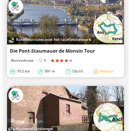
Racefietsroutes over het racefietsnetwerk
Die Pont-Staumauer de Monsin Tour
Rennradroute
·
0
·
79,5 km
991 m
03u10
Medium
Raymond Oostwegel