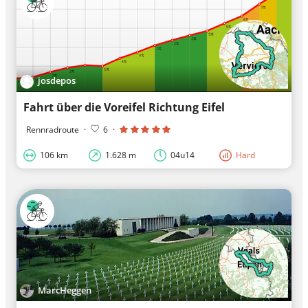
josdepos
Fahrt über die Voreifel Richtung Eifel
Rennradroute
·
6
·
106 km
1.628 m
04u14
Hard
MarcHeggen