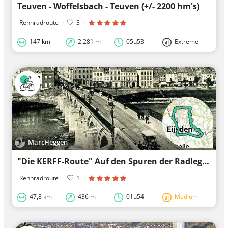
Teuven - Woffelsbach - Teuven (+/- 2200 hm's)
Rennradroute
·
3
·
147 km
2.281 m
05u53
Extreme
MarcHeggen
"Die KERFF-Route" Auf den Spuren der Radlegende Marcel Kerff
Rennradroute
·
1
·
47,8 km
436 m
01u54
Medium