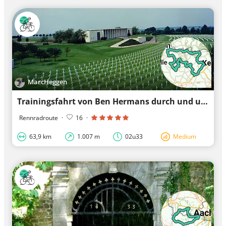
MarcHeggen
Trainingsfahrt von Ben Hermans durch und um die Voerstreek
Rennradroute
·
16
·
63,9 km
1.007 m
02u33
Medium