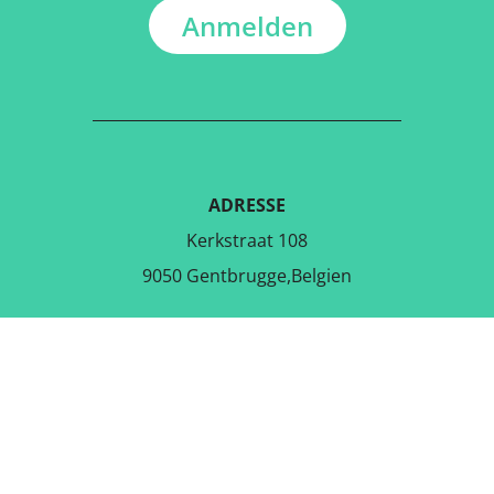
Anmelden
ADRESSE
Kerkstraat 108
9050 Gentbrugge,Belgien
LADE DIE KOSTENLOSE APP
RUNTER