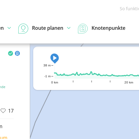
So funkt
en
Route planen
Knotenpunkte
38 m
-1 m
0 km
20 km
nde
17
m
ium