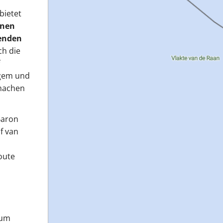
bietet
enen
fenden
ch die
egem und
 machen
Baron
f van
oute
 um