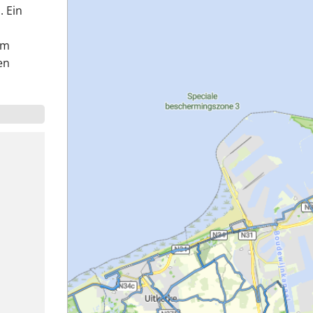
. Ein
em
en