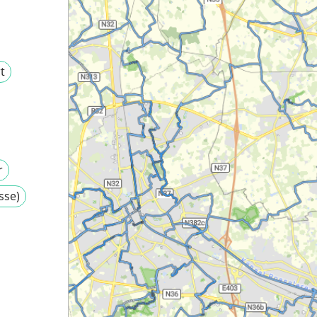
t
r
sse)