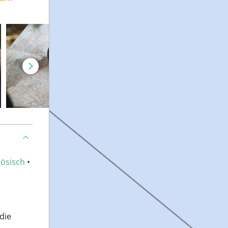
ösisch
•
die