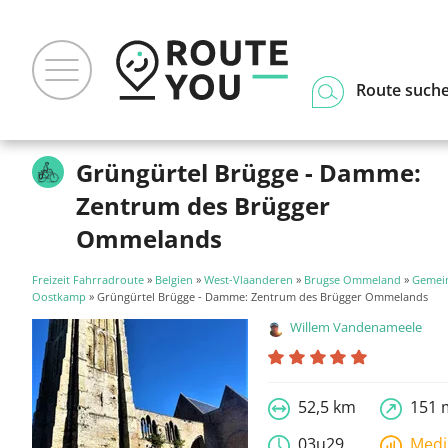
Route such
Grüngürtel Brügge - Damme:
Zentrum des Brügger
Ommelands
Freizeit Fahrradroute
»
Belgien
»
West-Vlaanderen
»
Brugse Ommeland
»
Gemei
Oostkamp
» Grüngürtel Brügge - Damme: Zentrum des Brügger Ommelands
Willem Vandenameele
52,5 km
151 
03u29
Med