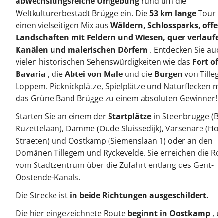
abwechslungsreiche Umgebung
rund um die
Weltkulturerbestadt Brügge ein. Die
53 km lange
Tour 
einen vielseitigen Mix aus
Wäldern, Schlossparks, off
Landschaften mit Feldern und Wiesen, quer verlau
Kanälen und malerischen Dörfern
. Entdecken Sie au
vielen historischen Sehenswürdigkeiten wie das
Fort of
Bavaria
, die
Abtei von Male
und die
Burgen
von Till
Loppem. Picknickplätze, Spielplätze und Naturflecken
das Grüne Band Brügge zu einem absoluten Gewinner!
Starten Sie an einem der
Startplätze
in Steenbrugge (
Ruzettelaan), Damme (Oude Sluissedijk), Varsenare (Ho
Straeten) und Oostkamp (Siemenslaan 1) oder an den
Domänen Tillegem und Ryckevelde. Sie erreichen die R
vom Stadtzentrum über die Zufahrt entlang des Gent-
Oostende-Kanals.
Die Strecke ist
in beide Richtungen ausgeschildert.
Die hier eingezeichnete Route
beginnt in Oostkamp
,