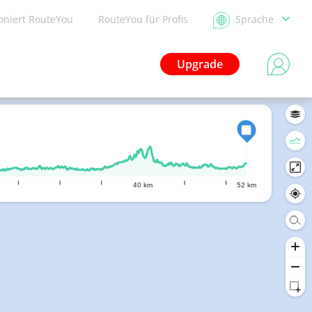
ioniert RouteYou
RouteYou für Profis
Sprache
Upgrade
40 km
52 km