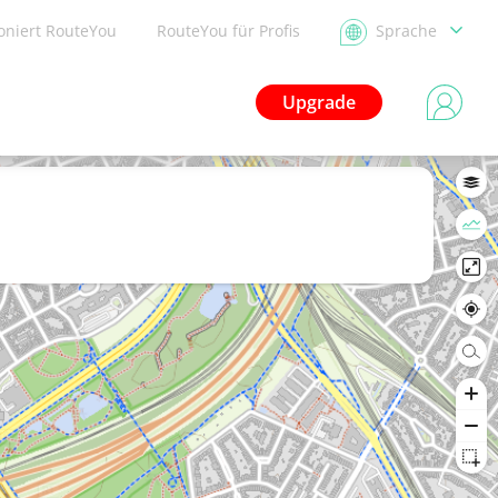
ioniert RouteYou
RouteYou für Profis
Sprache
Upgrade