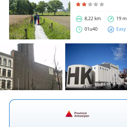
8,22 km
19 m
01u40
Easy