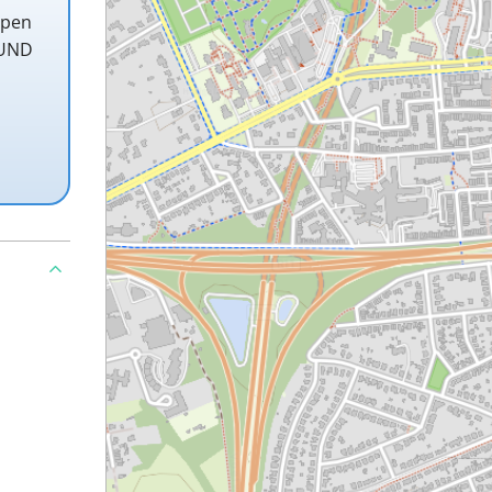
rpen
 UND