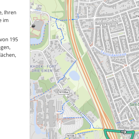
, Ihren
e im
 von 195
ngen,
lächen,