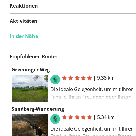
wurden bisher keine
Reaktionen
Probleme gemeldet.
Aktivitäten
In der Nähe
Ist Ihnen auf dieser Route etwas aufgefallen?
Problem
hinzufügen
Empfohlenen Routen
Greeninger Weg
|
9,38 km
Die ideale Gelegenheit, um mit Ihrer
Familie, Ihren Freunden oder Ihrem
Wanderverein die schönsten Flecken
Sandberg-Wanderung
Zuidrands zu entdecken! Die Wander
|
5,34 km
Zuidrand bietet Ihnen eine Auswahl 
km Wanderrouten entlang von Schlös
Die ideale Gelegenheit, um mit Ihrer
Festungen, Bachtälern, Waldkomple