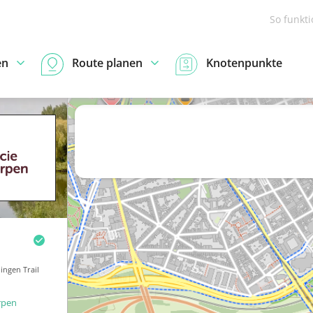
So funkt
en
Route planen
Knotenpunkte
ingen Trail
rpen