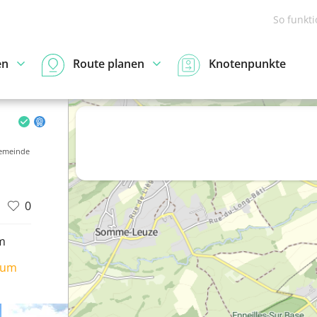
So funkt
en
Route planen
Knotenpunkte
emeinde
0
m
ium