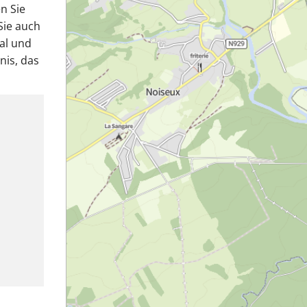
n Sie
Sie auch
al und
nis, das