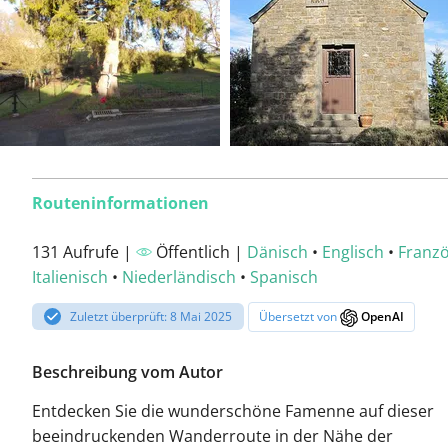
Routeninformationen
131 Aufrufe |
Öffentlich |
Dänisch
•
Englisch
•
Franzö
Italienisch
•
Niederländisch
•
Spanisch
Zuletzt überprüft: 8 Mai 2025
Übersetzt von
OpenAI
Beschreibung vom Autor
Entdecken Sie die wunderschöne Famenne auf dieser
beeindruckenden Wanderroute in der Nähe der