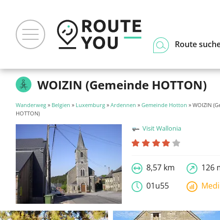
Route such
WOIZIN (Gemeinde HOTTON)
Wanderweg
»
Belgien
»
Luxemburg
»
Ardennen
»
Gemeinde Hotton
» WOIZIN (G
HOTTON)
Visit Wallonia
8,57 km
126 
01u55
Med