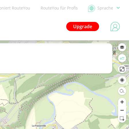
ioniert RouteYou
RouteYou für Profis
Sprache
Upgrade