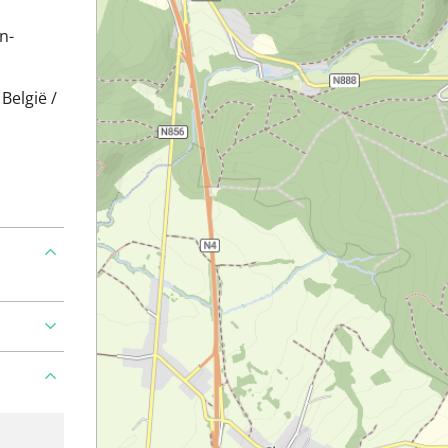
n-
België /