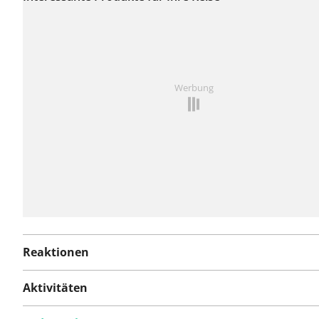
Probleme gemeldet.
Ist Ihnen auf dieser Route etwas aufgefallen?
Problem
Werbung
hinzufügen
Reaktionen
Aktivitäten