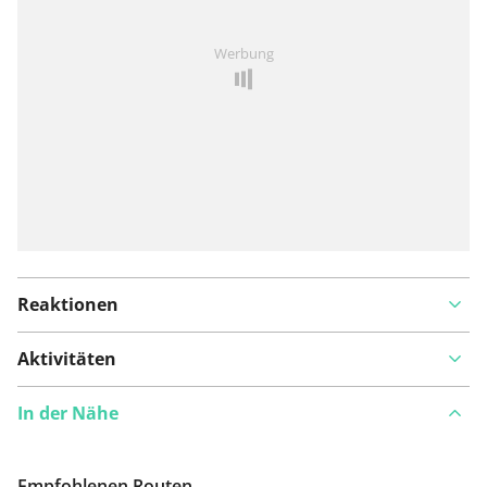
Ist Ihnen auf dieser Route etwas aufgefallen?
Problem
Werbung
hinzufügen
Reaktionen
Aktivitäten
In der Nähe
Empfohlenen Routen