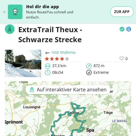
Hol dir die app
ZUR APP
Nutze RouteYou schnell und
einfach.
ExtraTrail Theux -
Schwarze Strecke
Visit Wallonia
0
37,3 km
872 m
08u54
Extreme
Auf interaktiver Karte ansehen