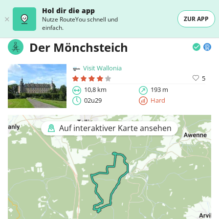
Hol dir die app
ZUR APP
Nutze RouteYou schnell und
einfach.
Der Mönchsteich
Visit Wallonia
5
10,8 km
193 m
02u29
Hard
Auf interaktiver Karte ansehen