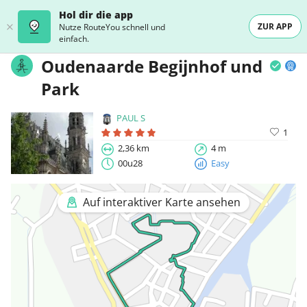
Hol dir die app
ZUR APP
Nutze RouteYou schnell und
einfach.
Oudenaarde Begijnhof und
Park
PAUL S
1
2,36 km
4 m
00u28
Easy
Auf interaktiver Karte ansehen