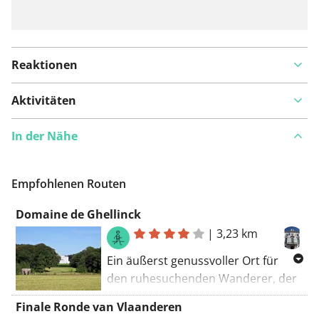
Reaktionen
Aktivitäten
In der Nähe
Empfohlenen Routen
Domaine de Ghellinck
|
3,23 km
Ein äußerst genussvoller Ort für
den ruhesuchenden Wanderer, der
den französischen und englischen
Finale Ronde van Vlaanderen
Garten genießen kann.