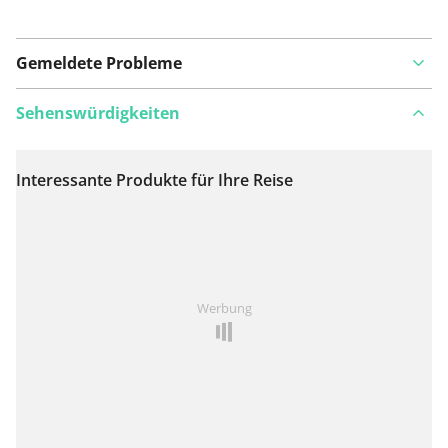
Gemeldete Probleme
Sehenswürdigkeiten
Interessante Produkte für Ihre Reise
Auf Karte anzeigen
Ist Ihnen auf dieser Route etwas aufgefallen?
Problem
Werbung
hinzufügen