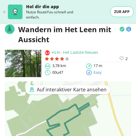
Hol dir die app
ZUR APP
Nutze RouteYou schnell und
einfach.
Wandern im Het Leen mit
Aussicht
HLN - Het Laatste Nieuws
2
3,78 km
17 m
00u47
Easy
Auf interaktiver Karte ansehen