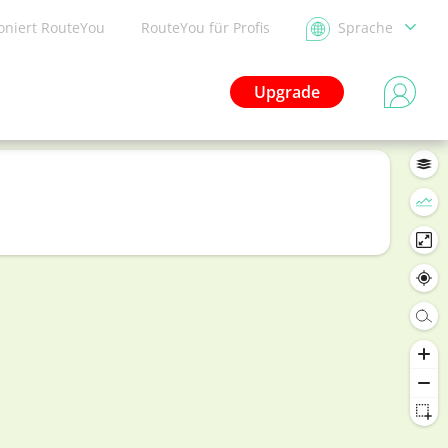
ioniert RouteYou
RouteYou für Profis
Sprache
Upgrade