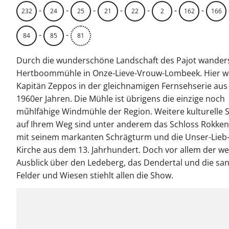
-
-
-
-
-
-
-
232
24
25
21
22
2
162
166
-
-
84
85
81
Durch die wunderschöne Landschaft des Pajot wanders
Hertboommühle in Onze-Lieve-Vrouw-Lombeek. Hier 
Kapitän Zeppos in der gleichnamigen Fernsehserie aus
1960er Jahren. Die Mühle ist übrigens die einzige noch
műhlfähige Windmühle der Region. Weitere kulturelle 
auf Ihrem Weg sind unter anderem das Schloss Rokke
mit seinem markanten Schrägturm und die Unser-Lieb-
Kirche aus dem 13. Jahrhundert. Doch vor allem der we
Ausblick über den Ledeberg, das Dendertal und die san
Felder und Wiesen stiehlt allen die Show.