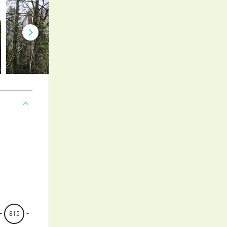
-
-
815