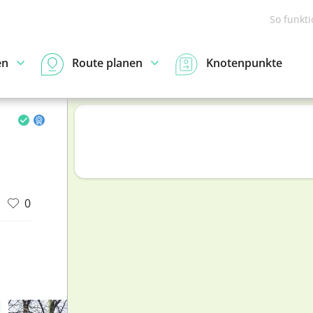
So funkt
en
Route planen
Knotenpunkte
0