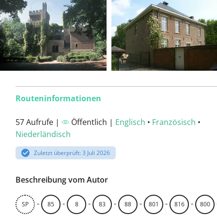
Routeninformationen
57 Aufrufe |
Öffentlich |
Englisch
•
Französisch
•
Niederländisch
Zuletzt überprüft: 3 Juli 2026
Beschreibung vom Autor
-
-
-
-
-
-
-
SP
85
8
83
88
801
816
800