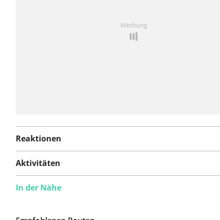
Ist Ihnen auf dieser Route etwas aufgefallen?
Problem
Werbung
hinzufügen
Reaktionen
Aktivitäten
In der Nähe