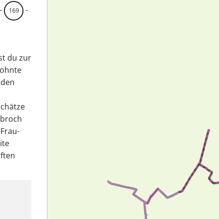
-
-
169
t du zur
wohnte
 den
Schätze
nbroch
Frau-
ite
ften