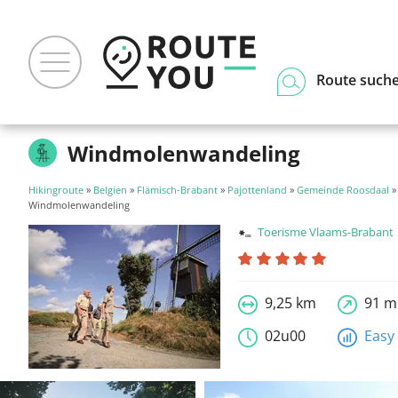
Route such
Windmolenwandeling
Hikingroute
»
Belgien
»
Flämisch-Brabant
»
Pajottenland
»
Gemeinde Roosdaal
»
Windmolenwandeling
Toerisme Vlaams-Brabant
9,25 km
91 m
02u00
Easy