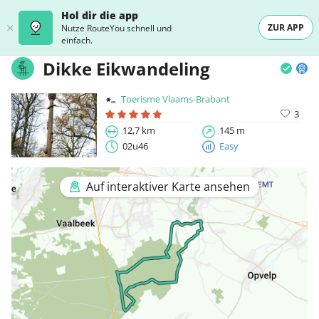
Hol dir die app
ZUR APP
Nutze RouteYou schnell und
einfach.
Dikke Eikwandeling
Toerisme Vlaams-Brabant
3
12,7 km
145 m
02u46
Easy
Auf interaktiver Karte ansehen