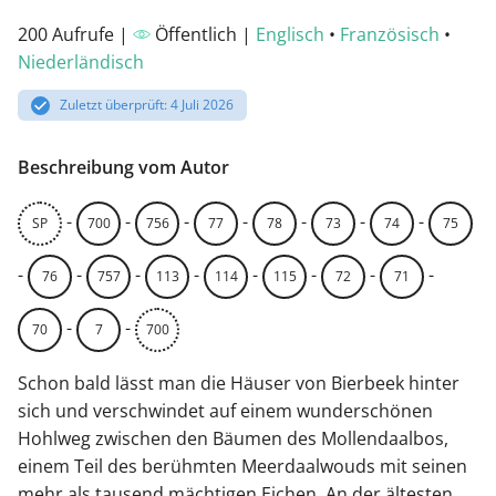
200 Aufrufe |
Öffentlich |
Englisch
•
Französisch
•
Niederländisch
Zuletzt überprüft: 4 Juli 2026
Beschreibung vom Autor
-
-
-
-
-
-
-
SP
700
756
77
78
73
74
75
-
-
-
-
-
-
-
-
76
757
113
114
115
72
71
-
-
70
7
700
Schon bald lässt man die Häuser von Bierbeek hinter
sich und verschwindet auf einem wunderschönen
Hohlweg zwischen den Bäumen des Mollendaalbos,
einem Teil des berühmten Meerdaalwouds mit seinen
mehr als tausend mächtigen Eichen. An der ältesten