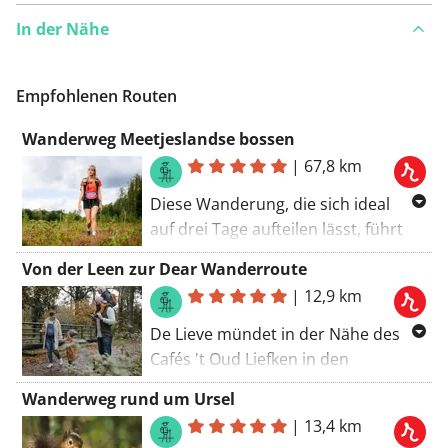
In der Nähe
Ist Ihnen auf dieser Route etwas aufgefallen?
Problem
hinzufügen
Empfohlenen Routen
Wanderweg Meetjeslandse bossen
|
67,8 km
Diese Wanderung, die sich ideal
auf drei Tage aufteilen lässt, führt
Sie von Eeklo aus durch die
Von der Leen zur Dear Wanderroute
schönsten Wälder des
|
12,9 km
Meetjeslandes: Het Leen, den
Landschaftspark Drongengoed und
De Lieve mündet in der Nähe des
die Wälder von Lembeek.
Cafés 't Oud Liefken in den
Schipdonk-Kanal. Entdecken Sie die
Wanderweg rund um Ursel
Naturschönheiten der
|
13,4 km
Provinzialdomäne Het Leen mit dem