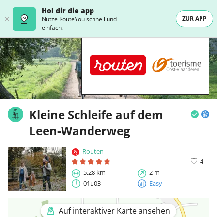
Hol dir die app
ZUR APP
Nutze RouteYou schnell und
einfach.
Kleine Schleife auf dem
Leen-Wanderweg
Routen
4
5,28 km
2 m
01u03
Easy
Auf interaktiver Karte ansehen