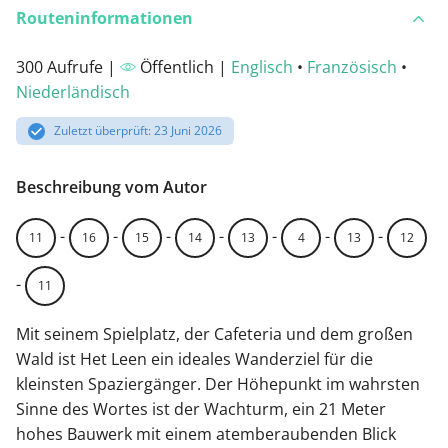
Routeninformationen
300 Aufrufe |
Öffentlich |
Englisch
•
Französisch
•
Niederländisch
Zuletzt überprüft: 23 Juni 2026
Beschreibung vom Autor
-
-
-
-
-
-
-
11
16
15
14
13
4
13
12
-
11
Mit seinem Spielplatz, der Cafeteria und dem großen
Wald ist Het Leen ein ideales Wanderziel für die
kleinsten Spaziergänger. Der Höhepunkt im wahrsten
Sinne des Wortes ist der Wachturm, ein 21 Meter
hohes Bauwerk mit einem atemberaubenden Blick