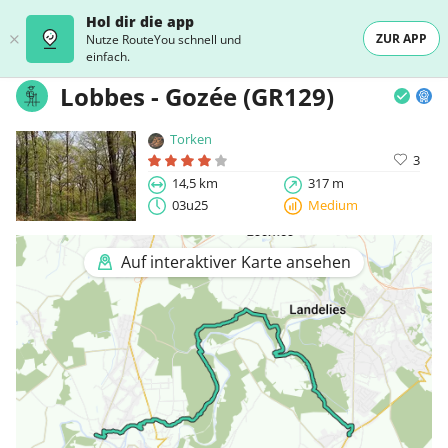
Hol dir die app
ZUR APP
Nutze RouteYou schnell und
einfach.
Lobbes - Gozée (GR129)
Torken
3
14,5 km
317 m
03u25
Medium
Auf interaktiver Karte ansehen