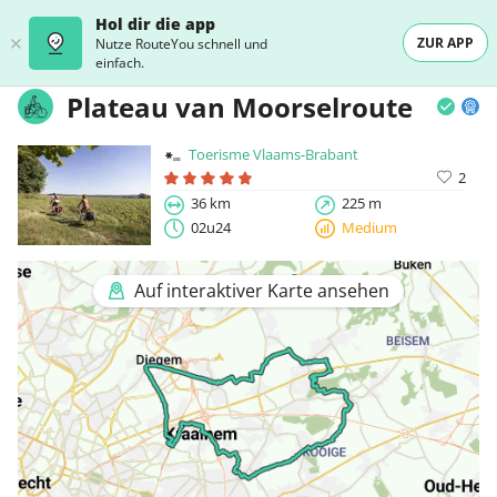
Hol dir die app
ZUR APP
Nutze RouteYou schnell und
einfach.
Plateau van Moorselroute
Toerisme Vlaams-Brabant
2
36 km
225 m
02u24
Medium
Auf interaktiver Karte ansehen