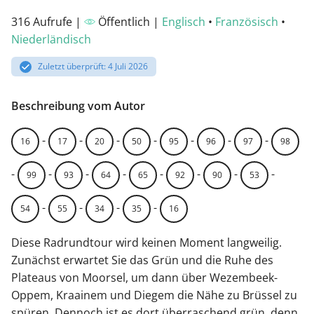
316 Aufrufe |
Öffentlich |
Englisch
•
Französisch
•
Niederländisch
Zuletzt überprüft: 4 Juli 2026
Beschreibung vom Autor
-
-
-
-
-
-
-
16
17
20
50
95
96
97
98
-
-
-
-
-
-
-
-
99
93
64
65
92
90
53
-
-
-
-
54
55
34
35
16
Diese Radrundtour wird keinen Moment langweilig.
Zunächst erwartet Sie das Grün und die Ruhe des
Plateaus von Moorsel, um dann über Wezembeek-
Oppem, Kraainem und Diegem die Nähe zu Brüssel zu
spüren. Dennoch ist es dort überraschend grün, denn