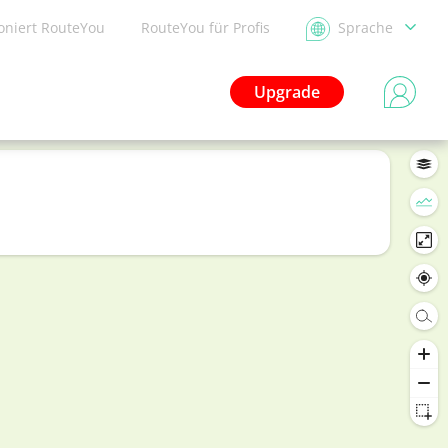
ioniert RouteYou
RouteYou für Profis
Sprache
Upgrade