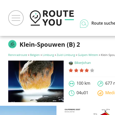
Route such
Klein-Spouwen (B) 2
Rennradroute
»
Belgien
»
Limburg
»
Zuid-Limburg
»
Gulpen-Wittem
» Klein-Spou
BikerJohan
100 km
677 
04u01
Med