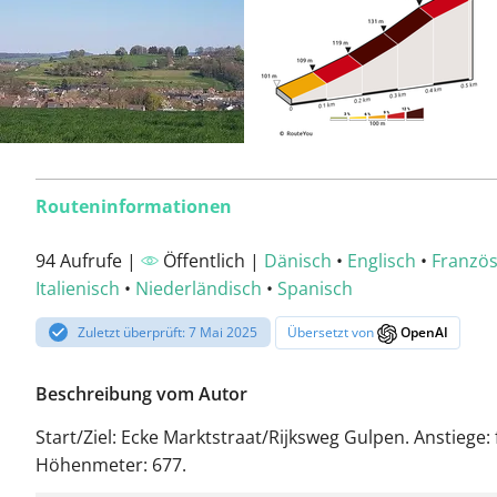
Routeninformationen
94 Aufrufe |
Öffentlich |
Dänisch
•
Englisch
•
Französ
Italienisch
•
Niederländisch
•
Spanisch
Zuletzt überprüft: 7 Mai 2025
Übersetzt von
OpenAI
Beschreibung vom Autor
Start/Ziel: Ecke Marktstraat/Rijksweg Gulpen. Anstiege: 
Höhenmeter: 677.