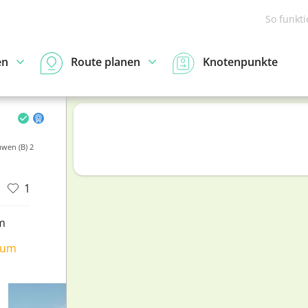
So funkt
en
Route planen
Knotenpunkte
wen (B) 2
1
m
ium