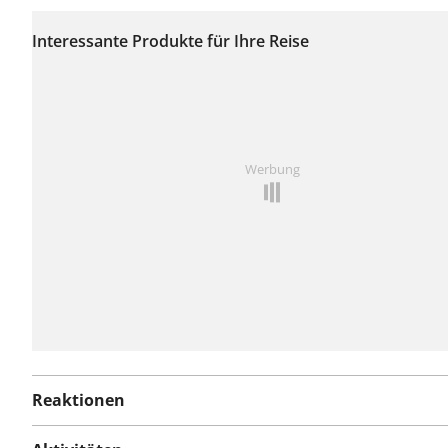
Auf dieser Route
wurden bisher keine
Interessante Produkte für Ihre Reise
Probleme gemeldet.
Ist Ihnen auf dieser Route etwas aufgefallen?
Problem
Werbung
hinzufügen
Reaktionen