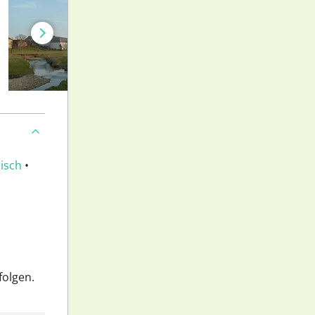
isch
•
folgen.