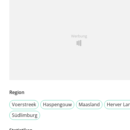
Werbung
Region
Voerstreek
Haspengouw
Maasland
Herver La
Südlimburg