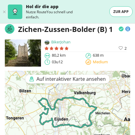
Hol dir die app
ZUR APP
Nutze RouteYou schnell und
einfach.
Zichen-Zussen-Bolder (B) 1
BikerJohan
2
80,2 km
638 m
03u12
Medium
Auf interaktiver Karte ansehen