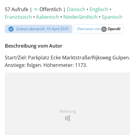
57 Aufrufe |
Öffentlich |
Dänisch
•
Englisch
•
Französisch
•
Italienisch
•
Niederländisch
•
Spanisch
Zuletzt überprüft: 10 April 2025
Übersetzt von
OpenAI
Beschreibung vom Autor
Start/Ziel: Parkplatz Ecke Marktstraße/Rijksweg Gulpen.
Anstiege: folgen. Höhenmeter: 1173.
Werbung