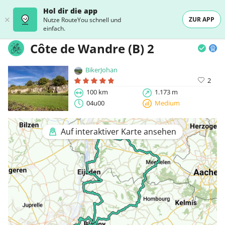
Hol dir die app
ZUR APP
Nutze RouteYou schnell und
einfach.
Côte de Wandre (B) 2
BikerJohan
2
100 km
1.173 m
04u00
Medium
Auf interaktiver Karte ansehen