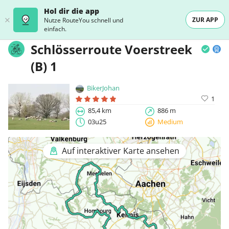
Hol dir die app
ZUR APP
Nutze RouteYou schnell und
einfach.
Schlösserroute Voerstreek
(B) 1
BikerJohan
1
85,4 km
886 m
03u25
Medium
Auf interaktiver Karte ansehen