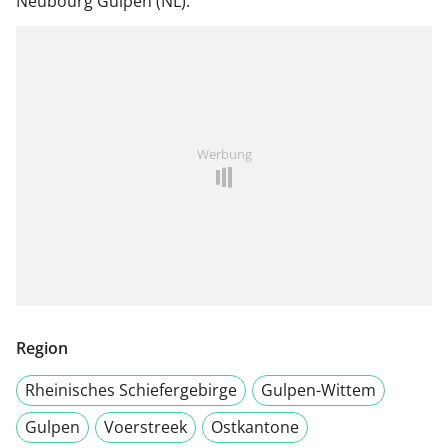
Neubourg Gulpen (NL).
Werbung
Region
Rheinisches Schiefergebirge
Gulpen-Wittem
Gulpen
Voerstreek
Ostkantone