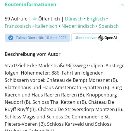
Routeninformationen
59 Aufrufe |
Öffentlich |
Dänisch
•
Englisch
•
Französisch
•
Italienisch
•
Niederländisch
•
Spanisch
Zuletzt überprüft: 10 April 2025
Übersetzt von
OpenAI
Beschreibung vom Autor
Start/Ziel: Ecke Marktstraße/Rijksweg Gulpen. Anstiege:
folgen. Höhenmeter: 886. Fahrt an folgenden
Schlössern vorbei: Château de Bempt Moresnet (B).
Vlattenhaus und Haus Amstenrath Eynatten (B). Burg
Raeren und Haus Raeren Raeren (B). Knoppenburg
Neudorf (B). Schloss Thal Kettenis (B). Château De
Ruyff Ruyff (B). Château De Streversdorp Montzen (B).
Schloss Magis und Schloss De Commanderie St.
Pieters-Voeren (B). Schloss Karsveld und Schloss