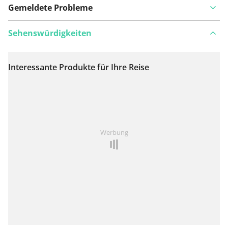
Gemeldete Probleme
Sehenswürdigkeiten
Interessante Produkte für Ihre Reise
Auf Karte anzeigen
Ist Ihnen auf dieser Route etwas aufgefallen?
Problem
Werbung
hinzufügen