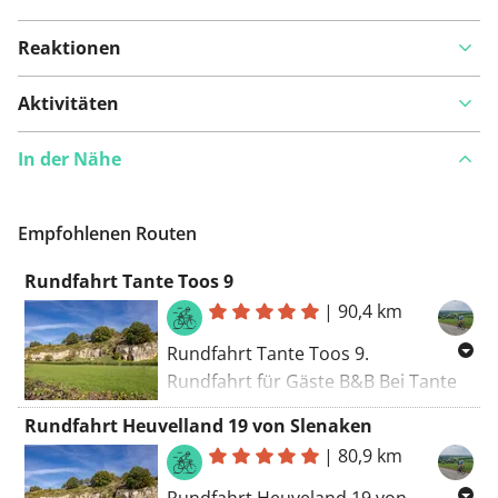
Reaktionen
Aktivitäten
In der Nähe
Empfohlenen Routen
Rundfahrt Tante Toos 9
|
90,4 km
Rundfahrt Tante Toos 9.
Rundfahrt für Gäste B&B Bei Tante
Toos. Anstiege: Klaasvelderweg
Rundfahrt Heuvelland 19 von Slenaken
Lemiers 1700 m, max. 4,0 %. Pas van
|
80,9 km
Wolfhaag Vaals 1.900 m, max. 10,0
%. Rue de Moresnet Moresnet-
Rundfahrt Heuveland 19 von